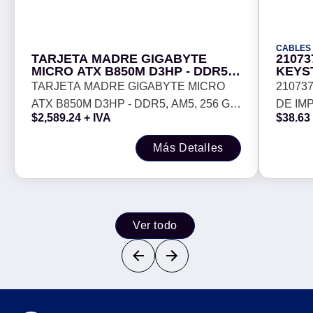
CABLES
TARJETA MADRE GIGABYTE
21073
MICRO ATX B850M D3HP - DDR5,
KEYS
AM5, 256 GB, PARA AMD
Para u
TARJETA MADRE GIGABYTE MICRO
21073
(UTP)
ATX B850M D3HP - DDR5, AM5, 256 GB,
DE IMP
herra
$
2,589.24
+ IVA
$
38.63
Krone
PARA AMD
sin bli
herrami
Más Detalles
Ver todo