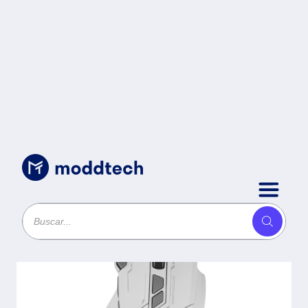
Sin categoría
/
GETTTECH MOUSE GAMER -
SENSOR 725F, ILUMINACION RGB
PERSONALIZABLE, HASTA 7200
DPI, COLOR BLANCO YGRIS,
MOD. GPM-RGBWR-G1-WH