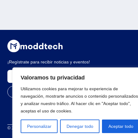
¡Regístrate para recibir noticias y eventos!
Valoramos tu privacidad
Utilizamos cookies para mejorar tu experiencia de
navegación, mostrarte anuncios o contenido personalizados
y analizar nuestro tráfico. Al hacer clic en "Aceptar todo",
aceptas el uso de cookies.
Personalizar
Denegar todo
Aceptar todo
© 2026 Todos los derechos reservados
Términos y condiciones
Polí