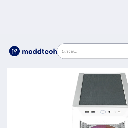
Sin categoría
/
Gabinete CoolerMaster HAF 500 (