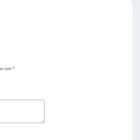
os con
*