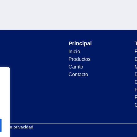
Principal
Inicio
Productos
D
Carrito
Contacto
D
C
P
P
tica de privacidad