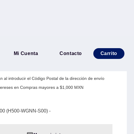
rMaster HAF 500 (H500-
Mi Cuenta
Contacto
Carrito
 al introducir el Código Postal de la dirección de envío
Intereses en Compras mayores a $1,000 MXN
500 (H500-WGNN-S00) -