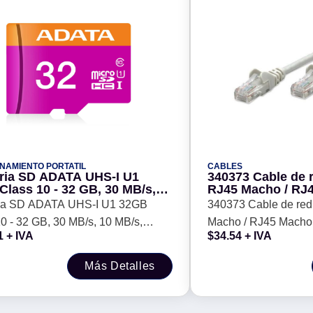
NAMIENTO PORTATIL
CABLES
ia SD ADATA UHS-I U1
340373 Cable de 
Class 10 - 32 GB, 30 MB/s,
RJ45 Macho / RJ4
/s, Negro,
(1.0 m), Gris
a SD ADATA UHS-I U1 32GB
340373 Cable de red
0 - 32 GB, 30 MB/s, 10 MB/s,
Macho / RJ45 Macho, 3
1
+ IVA
$
34.54
+ IVA
Más Detalles