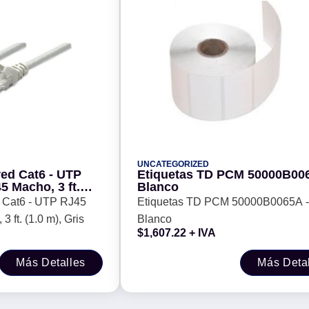
UNCATEGORIZED
red Cat6 - UTP
Etiquetas TD PCM 50000B0065A -
5 Macho, 3 ft.
Blanco
 Cat6 - UTP RJ45
Etiquetas TD PCM 50000B0065A -
 ft. (1.0 m), Gris
Blanco
$
1,607.22
+ IVA
Más Detalles
Más Deta