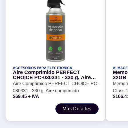
ACCESORIOS PARA ELECTRONICA
ALMACE
Aire Comprimido PERFECT
Memor
CHOICE PC-030331 - 330 g, Aire
32GB 
comprimido
10 MB
Aire Comprimido PERFECT CHOICE PC-
Memori
030331 - 330 g, Aire comprimido
Class 1
$
69.45
+ IVA
$
166.4
Negro,
Más Detalles