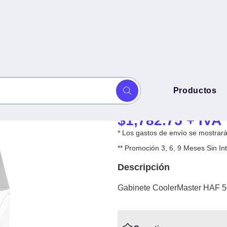
Gabinete Coole
Productos
H500-WGNN-S00) -
WGNN-S00) -
$
1,782.75
+ IVA
* Los gastos de envío se mostrarán
** Promoción 3, 6, 9 Meses Sin 
Descripción
Gabinete CoolerMaster HAF 