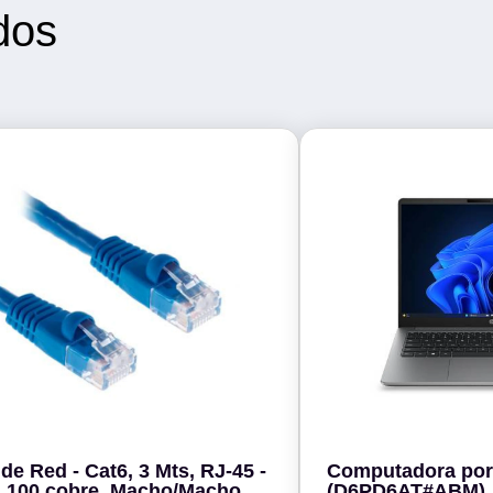
dos
de Red - Cat6, 3 Mts, RJ-45 -
Computadora port
, Macho/Macho,
(D6PD6AT#ABM).