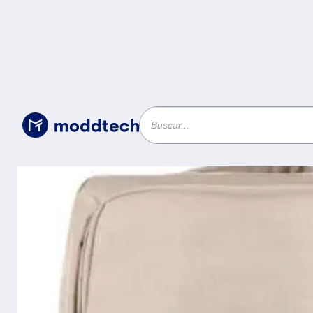
Sin categoría
/
Mochila para Laptop 15.6 pulgadas