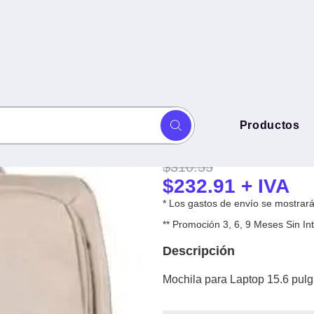
Mochila para La
Productos
 Sunset Taupe PC-084525 -
Taupe PC-08452
$
310.55
$
232.91
+ IVA
* Los gastos de envío se mostrarán
** Promoción 3, 6, 9 Meses Sin 
Descripción
Mochila para Laptop 15.6 pul