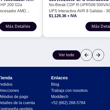
AM 16GB, SSD 512
Salidas - 300 Julios, 120 Vac
l HP 200 G2a
No-Break CDP R-UPR508 500VA
ocesador AMD
UPS Interactiva AVR 8 Salidas - 3
$
1,126.36
+ IVA
16GB, SSD 512 GB.
Julios, 120 Vac
Más Detalles
Más Deta
Ver todo
Tienda
Enlaces
Pedidos
Blog
irecciones
Trabaja con nosotros
Métodos de pago
Moddtech
etalles de la cuenta
+52 (662) 268-5784
ontraseña perdida