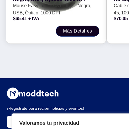
contac
Mouse Easy Line EASY LINE - Negro,
Cable d
metros
USB, Óptico, 1000 DPI
45, 100 cobre, Macho/Macho, contac
BROB
$
65.41
+ IVA
$
70.05
c/baño 
09808
Más Detalles
¡Regístrate para recibir noticias y eventos!
Valoramos tu privacidad