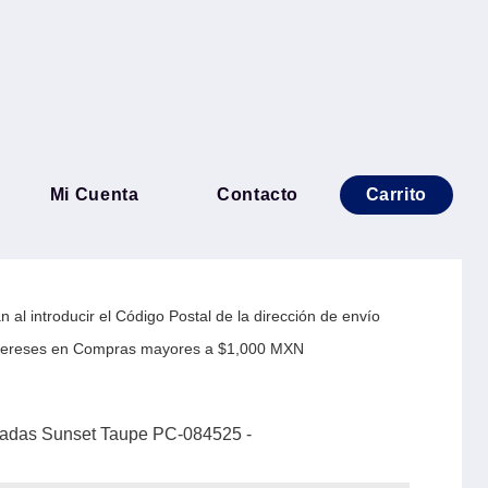
ptop 15.6 pulgadas Sunset
Mi Cuenta
Contacto
Carrito
5 -
 al introducir el Código Postal de la dirección de envío
Intereses en Compras mayores a $1,000 MXN
gadas Sunset Taupe PC-084525 -