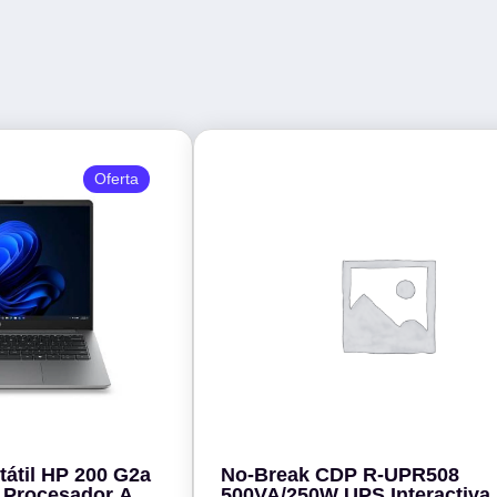
Oferta
átil HP 200 G2a
No-Break CDP R-UPR508
 Procesador AMD
500VA/250W UPS Interactiva