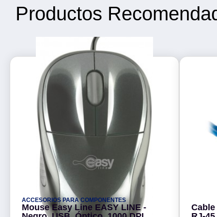
Productos Recomenda
ACCESORIOS PARA COMPONENTES
Mouse Easy Line EASY LINE -
Cable 
Negro, USB, Óptico, 1000 DPI
RJ-45, 100 cobre