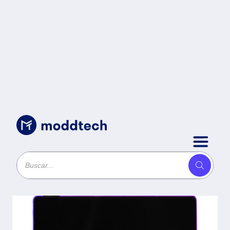
Accesorios Gaming
/
Mouse Pad GAME
FACTOR MPG500 - Negro,
Monótono