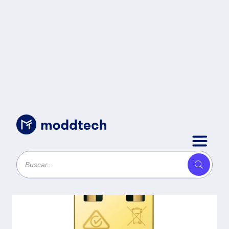
Sin categoría
/
ADAPTADOR WIFI USB
BLUETOOTH 4.2 TP-LINK
ARCHER T2UB NANO DOBLE
BANDA DE ALTA VELOCIDAD -