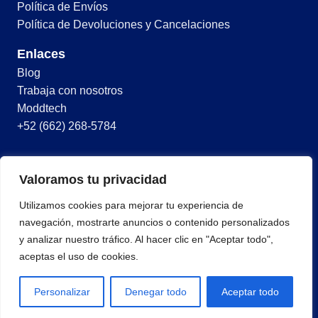
Política de Envíos
Política de Devoluciones y Cancelaciones
Enlaces
Blog
Trabaja con nosotros
Moddtech
+52 (662) 268-5784
© 2026 Todos los derechos reservados
Valoramos tu privacidad
Términos y condiciones
Utilizamos cookies para mejorar tu experiencia de
Política de privacidad
navegación, mostrarte anuncios o contenido personalizados
y analizar nuestro tráfico. Al hacer clic en "Aceptar todo",
aceptas el uso de cookies.
Personalizar
Denegar todo
Aceptar todo