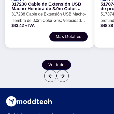
CABLES
CABLES
317238 Cable de Extensión USB
51787
Macho-Hembra de 3.0m Color
de pro
Gris; Velocidad máxima de hasta
caja i
317238 Cable de Extensión USB Macho-
517874
12 Mbps. -
Hembra de 3.0m Color Gris; Velocidad
profund
$
43.42
+ IVA
$
48.38
máxima de hasta 12 Mbps. -
tornill
Más Detalles
Ver todo