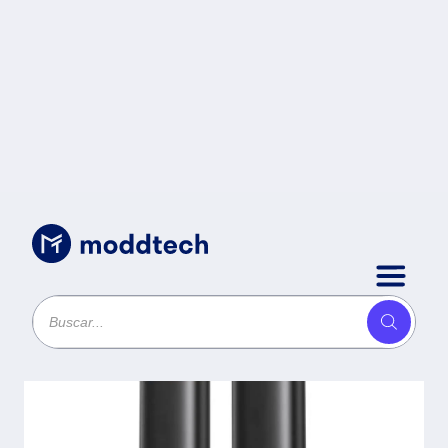
Sin categoría
/
CABLE USB C V3.2 - TIPO C - 1
METRO, NEGRO, BROBOTIX
6006054