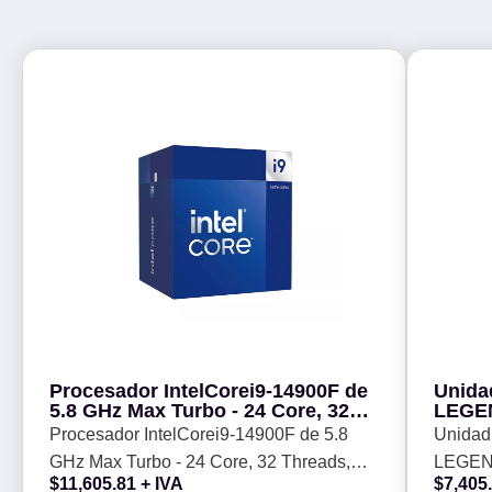
Procesador IntelCorei9-14900F de
Unida
5.8 GHz Max Turbo - 24 Core, 32
LEGEN
Threads, 36Mb Cache incluye
x4 M.2
Procesador IntelCorei9-14900F de 5.8
Unidad
DISIPADOR requiere Gráficos
400/6
GHz Max Turbo - 24 Core, 32 Threads,
LEGEN
MOTHERBOARD LGA 1700
alumi
$
11,605.81
+ IVA
$
7,405
36Mb Cache incluye DISIPADOR
M.2 228