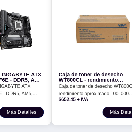
 GIGABYTE ATX
Caja de toner de desecho
6E - DDR5, AM5,
WT800CL - rendimiento
MD
aproximado 100, 000 páginas
IGABYTE ATX
Caja de toner de desecho WT800C
compatible solo con
 - DDR5, AM5,
rendimiento aproximado 100, 000
MFCL9630CDN
$
652.45
+ IVA
páginas, compatible solo con
MFCL9630CDN
Más Detalles
Más Deta