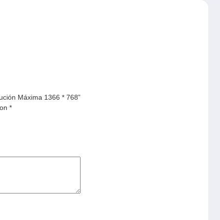
lución Máxima 1366 * 768”
con
*