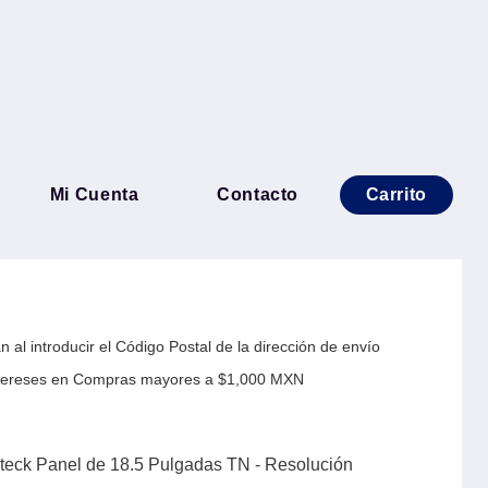
 Lite CL185 Acteck Panel de
Mi Cuenta
Contacto
Carrito
TN - Resolución Máxima
 al introducir el Código Postal de la dirección de envío
Intereses en Compras mayores a $1,000 MXN
cteck Panel de 18.5 Pulgadas TN - Resolución