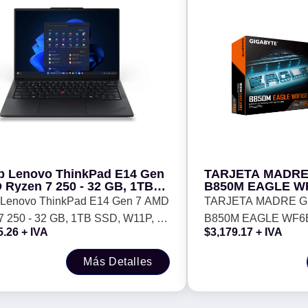
p Lenovo ThinkPad E14 Gen
TARJETA MADRE
 Ryzen 7 250 - 32 GB, 1TB
B850M EAGLE WF
W11P, 1 año de garantia
256GB, PARA A
 Lenovo ThinkPad E14 Gen 7 AMD
TARJETA MADRE G
7 250 - 32 GB, 1TB SSD, W11P, 1
B850M EAGLE WF6E
5.26
+ IVA
$
3,179.17
+ IVA
garantia
256GB, PARA AMD
Más Detalles