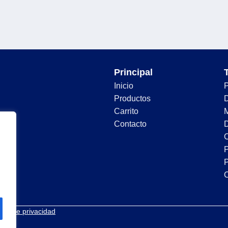
Principal
Inicio
Productos
D
Carrito
Contacto
D
C
P
P
tica de privacidad