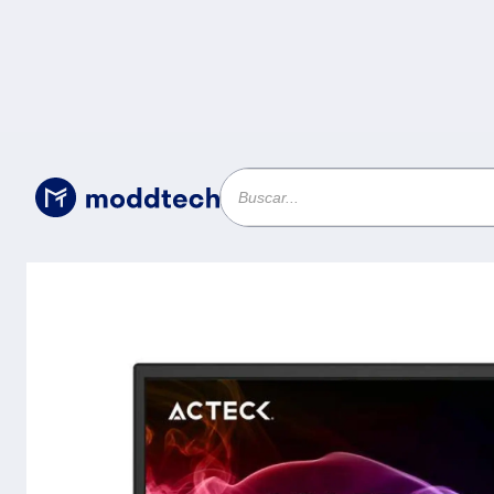
Sin categoría
/
Monitor Captive Lite CL185 Acteck Pan
Resolución Máxima 1366 * 768