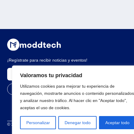
¡Regístrate para recibir noticias y eventos!
Valoramos tu privacidad
Utilizamos cookies para mejorar tu experiencia de
navegación, mostrarte anuncios o contenido personalizados
y analizar nuestro tráfico. Al hacer clic en "Aceptar todo",
aceptas el uso de cookies.
Personalizar
Denegar todo
Aceptar todo
© 2026 Todos los derechos reservados
Términos y condiciones
Polí