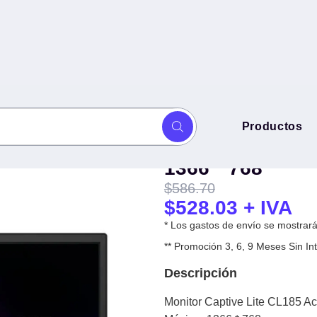
Monitor Captive
Productos
el de 18.5 Pulgadas TN -
18.5 Pulgadas 
1366 * 768
$
586.70
$
528.03
+ IVA
* Los gastos de envío se mostrarán
** Promoción 3, 6, 9 Meses Sin 
Descripción
Monitor Captive Lite CL185 A