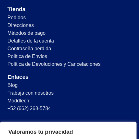
Tienda
Pedidos
Direcciones
Métodos de pago
Detalles de la cuenta
Contraseña perdida
Política de Envíos
Política de Devoluciones y Cancelaciones
Enlaces
Blog
Trabaja con nosotros
Moddtech
+52 (662) 268-5784
© 2026 Todos los derechos reservados
Valoramos tu privacidad
Términos y condiciones