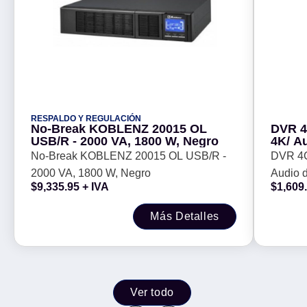
RESPALDO Y REGULACIÓN
No-Break KOBLENZ 20015 OL
DVR 4
USB/R - 2000 VA, 1800 W, Negro
4K/ A
Coaxi
No-Break KOBLENZ 20015 OL USB/R -
DVR 4
Recon
2000 VA, 1800 W, Negro
Audio d
DD/ S
$
9,335.95
+ IVA
$
1,609
-
ACUSEN
Bahía 
Más Detalles
-
Ver todo