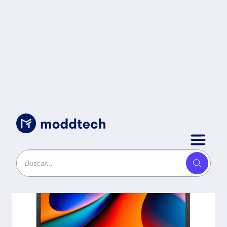
Sin categoría
/
Monitor NACEB NA-0504
HD+ 19.5 -