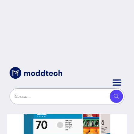
Consumibles
/
Tinta HP 70 - C9450A, Gris
130ml