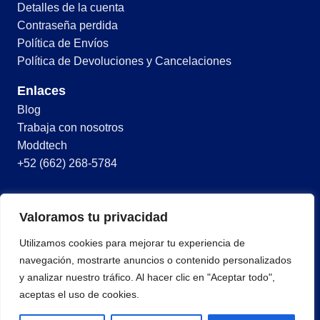
Detalles de la cuenta
Contraseña perdida
Política de Envíos
Política de Devoluciones y Cancelaciones
Enlaces
Blog
Trabaja con nosotros
Moddtech
+52 (662) 268-5784
© 2026 Todos los derechos reservados
Valoramos tu privacidad
Términos y condiciones
Utilizamos cookies para mejorar tu experiencia de
Política de privacidad
navegación, mostrarte anuncios o contenido personalizados
y analizar nuestro tráfico. Al hacer clic en "Aceptar todo",
aceptas el uso de cookies.