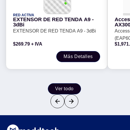
RED ACTIVA
EXTENSOR DE RED TENDA A9 -
Acces
3dBi
AX300
puert
EXTENSOR DE RED TENDA A9 - 3dBi
Access
puert
(EAP60
compat
$
269.79
+ IVA
$
1,971
puerto 
compati
Más Detalles
Ver todo