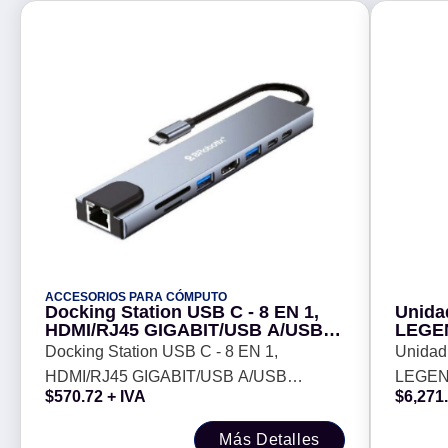
ACCESORIOS PARA CÓMPUTO
Docking Station USB C - 8 EN 1,
Unida
HDMI/RJ45 GIGABIT/USB A/USB
LEGEN
C/SD/MICRO SD. BROBOTIX
2280 -
Docking Station USB C - 8 EN 1,
Unidad
60007000
SLEG
HDMI/RJ45 GIGABIT/USB A/USB
LEGEND
$
570.72
+ IVA
$
6,271
C/SD/MICRO SD. BROBOTIX 60007000
2280 - 
860-2
Más Detalles