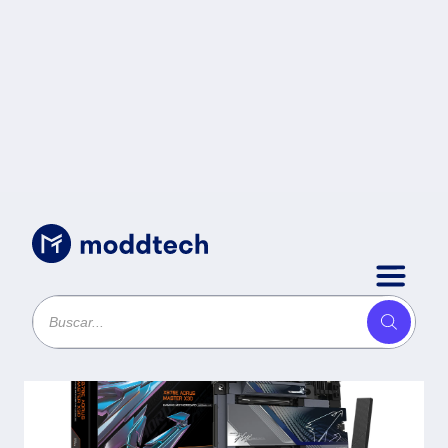
Sin categoría
/
TARJETA MADRE GIGABYTE ATX
X870E A MASTER X - DDR5,
AM5, 256 GB, PARA AMD