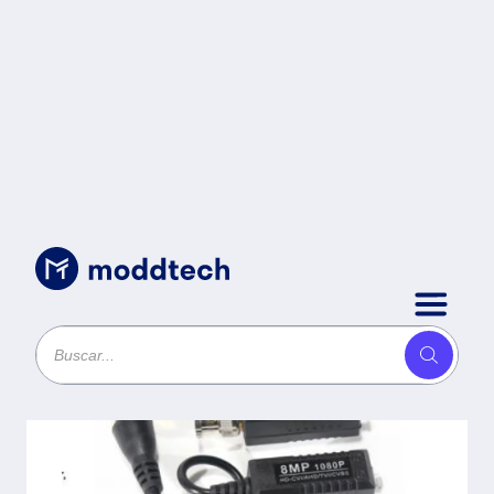
Sin categoría
/
SAXXON VB-03 Par de
transceptores pasivos (Video
Baluns) soporta 8MP 4k a 150m -
4MP a 200m, 1080p a 250m, 720p
a 300m en CVI. 2 terminales Push