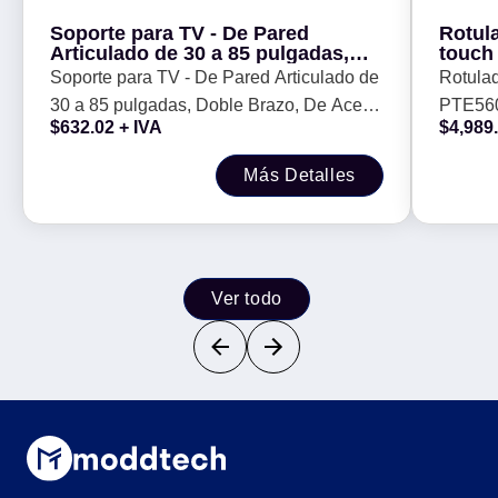
Soporte para TV - De Pared
Rotula
Articulado de 30 a 85 pulgadas,
touch
Doble Brazo, De Acero,
térmic
Soporte para TV - De Pared Articulado de
Rotulad
Resistencia 60k, Negro, 6006245
maletí
30 a 85 pulgadas, Doble Brazo, De Acero,
PTE560
BROBOTIX
lamin
$
632.02
+ IVA
$
4,989
ancho
Resistencia 60k, Negro, 6006245
batería
BROBOTIX
etique
Más Detalles
ancho
Ver todo