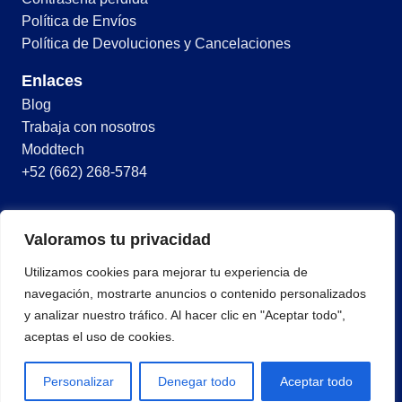
Política de Envíos
Política de Devoluciones y Cancelaciones
Enlaces
Blog
Trabaja con nosotros
Moddtech
+52 (662) 268-5784
© 2026 Todos los derechos reservados
Valoramos tu privacidad
Términos y condiciones
Utilizamos cookies para mejorar tu experiencia de
Política de privacidad
navegación, mostrarte anuncios o contenido personalizados
y analizar nuestro tráfico. Al hacer clic en "Aceptar todo",
aceptas el uso de cookies.
Personalizar
Denegar todo
Aceptar todo