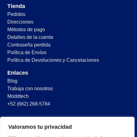
Tienda
Pedidos
Direcciones
Métodos de pago
Detalles de la cuenta
Contraseña perdida
Política de Envíos
Política de Devoluciones y Cancelaciones
Enlaces
Blog
Trabaja con nosotros
Moddtech
+52 (662) 268-5784
© 2026 Todos los derechos reservados
Valoramos tu privacidad
Términos y condiciones