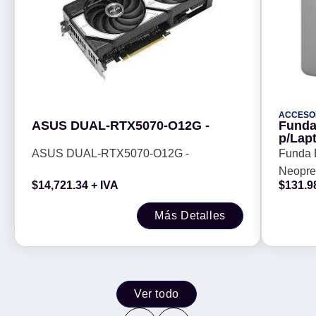
ACCESO
ASUS DUAL-RTX5070-O12G -
Funda
p/Lap
BROBO
ASUS DUAL-RTX5070-O12G -
Funda B
Neopre
$
14,721.34
+ IVA
$
131.9
Más Detalles
Ver todo