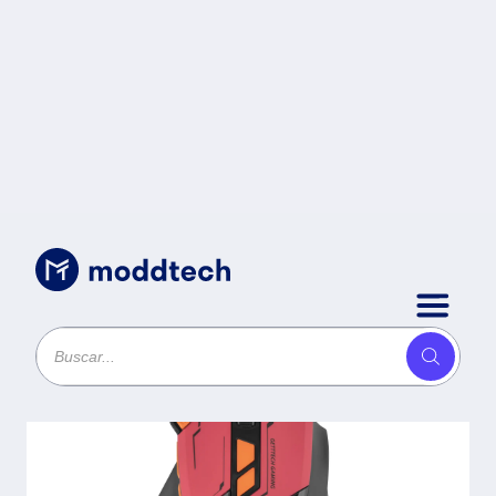
Sin categoría
/
GETTTECH MOUSE GAMER -
SENSOR 725F, ILUMINACION RGB
PERSONALIZABLE, HASTA 7200
DPI, COLOR ROJO NARANJA,
MOD. GPM-RGBWR-G1-RD