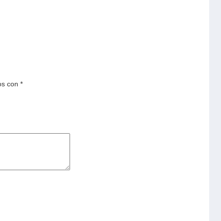
os con
*