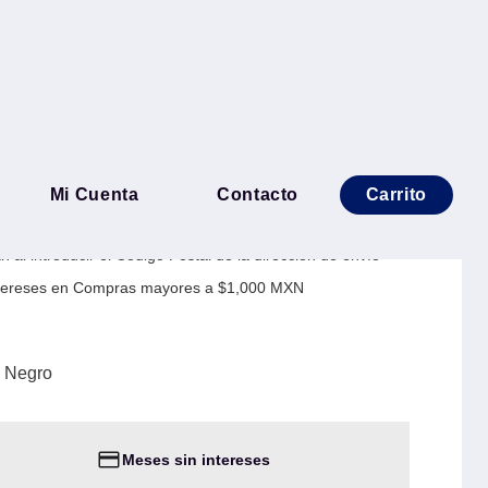
TAN - 12 kg, Negro
Mi Cuenta
Contacto
Carrito
 al introducir el Código Postal de la dirección de envío
Intereses en Compras mayores a $1,000 MXN
 Negro
Meses sin intereses