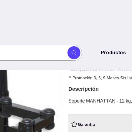
Soporte MANHAT
Productos
N - 12 kg, Negro
$
2,370.56
+ IVA
* Los gastos de envío se mostrarán
** Promoción 3, 6, 9 Meses Sin 
Descripción
Soporte MANHATTAN - 12 kg,
Garantia