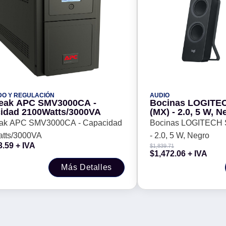
DO Y REGULACIÓN
AUDIO
eak APC SMV3000CA -
Bocinas LOGITEC
idad 2100Watts/3000VA
(MX) - 2.0, 5 W, N
ak APC SMV3000CA - Capacidad
Bocinas LOGITECH 
tts/3000VA
- 2.0, 5 W, Negro
3.59
+ IVA
$
1,839.71
$
1,472.06
+ IVA
Más Detalles