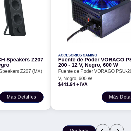
ACCESORIOS GAMING
H Speakers Z207
Fuente de Poder VORAGO P
egro
200 - 12 V, Negro, 600 W
Speakers Z207 (MX)
Fuente de Poder VORAGO PSU-20
V, Negro, 600 W
$
441.94
+ IVA
Más Detalles
Más Deta
Ver todo