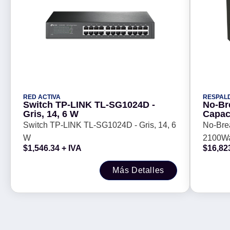
RED ACTIVA
RESPAL
Switch TP-LINK TL-SG1024D -
No-Br
Gris, 14, 6 W
Capac
Switch TP-LINK TL-SG1024D - Gris, 14, 6
No-Bre
W
2100Wa
$
1,546.34
+ IVA
$
16,82
Más Detalles