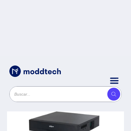
Sin categoría
/
DAHUA DHI-NVR5864-16P-EI NVR
64CH IP 4K Acupick 16CH PoE -
RAID 0/1/5/6/10, 384 Mbps IA
avanzada detección y
reconocimiento de rostros, SMD+ 8
canales