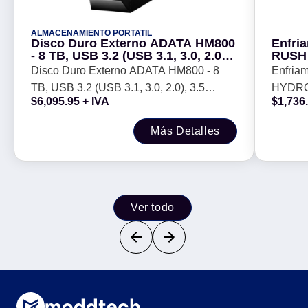
ALMACENAMIENTO PORTATIL
Disco Duro Externo ADATA HM800
Enfri
- 8 TB, USB 3.2 (USB 3.1, 3.0, 2.0),
RUSH
3.5 pulgadas, Negro
Sistem
Disco Duro Externo ADATA HM800 - 8
Enfria
Displ
TB, USB 3.2 (USB 3.1, 3.0, 2.0), 3.5
HYDRO
$
6,095.95
+ IVA
$
1,736
pulgadas, Negro
enfriam
Pulgad
Más Detalles
Ver todo