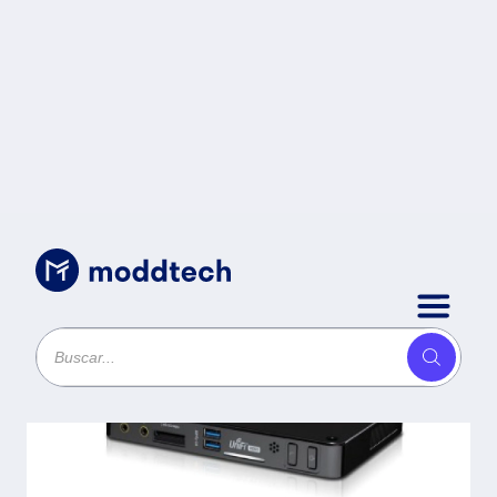
Sin categoría
/
NVR UBIQUITI UVC-NVR-2TB
- Negro