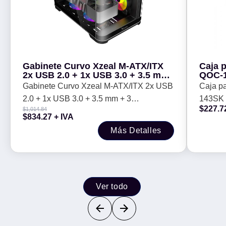
Gabinete Curvo Xzeal M-ATX/ITX
Caja 
2x USB 2.0 + 1x USB 3.0 + 3.5 mm
QOC-1
+ 3 Ventiladores RGB Negro -
Gabinete Curvo Xzeal M-ATX/ITX 2x USB
Caja p
2.0 + 1x USB 3.0 + 3.5 mm + 3
143SK 
$
227.7
$
1,014.84
Ventiladores RGB Negro -
$
834.27
+ IVA
Más Detalles
Ver todo