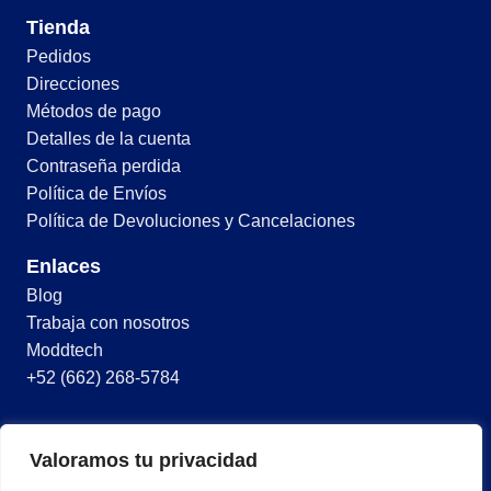
Tienda
Pedidos
Direcciones
Métodos de pago
Detalles de la cuenta
Contraseña perdida
Política de Envíos
Política de Devoluciones y Cancelaciones
Enlaces
Blog
Trabaja con nosotros
Moddtech
+52 (662) 268-5784
© 2026 Todos los derechos reservados
Valoramos tu privacidad
Términos y condiciones