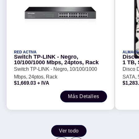
RED ACTIVA
ALMACE
Switch TP-LINK - Negro,
Disco
10/100/1000 Mbps, 24ptos, Rack
1 TB,
pulga
Switch TP-LINK - Negro, 10/100/1000
Disco 
Mbps, 24ptos, Rack
SATA, 
$
1,669.03
+ IVA
$
1,283
Más Detalles
Ver todo