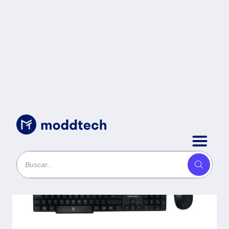
Accesorios para Componentes
/
Kit de Teclado y
Mouse PERFECT
CHOICE -
Estándar, Negro,
10 m, 1600 DPI