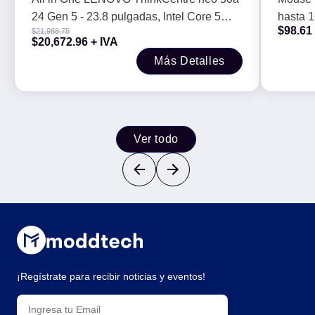
SSD, W11P, 1 año de garantia
de gar
24 Gen 5 - 23.8 pulgadas, Intel Core 5
hasta 1
$
98.61
$
21,988.75
210H, 16GB, 512GB SSD, W11P, 1 año
rubber,
$
20,672.96
+ IVA
de garantia
Más Detalles
Ver todo
¡Regístrate para recibir noticias y eventos!