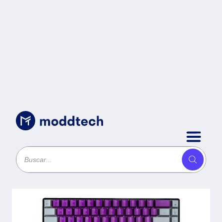
Sin categoría
/
Teclado Mecánico Naceb 60 CON
TECLAS INTERCAMBIABLES NA-
0963M -