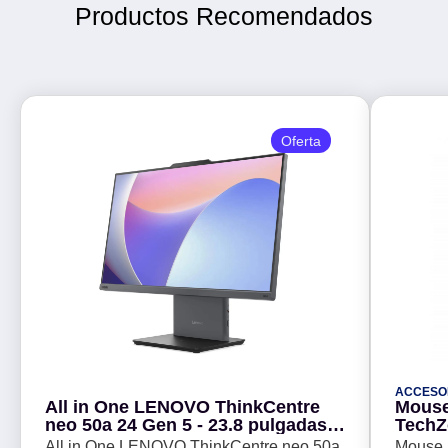
Productos Recomendados
Oferta
ACCESO
All in One LENOVO ThinkCentre
Mouse
neo 50a 24 Gen 5 - 23.8 pulgadas,
TechZo
Intel Core 5 210H, 16GB, 512GB
botone
All in One LENOVO ThinkCentre neo 50a
Mouse 