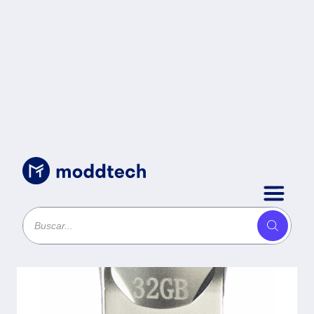
Almacenamiento Portatil
/
Memoria USB Mini
32GB Stylos.
STMUS41S -