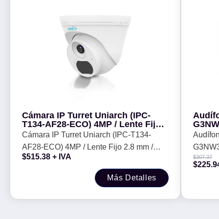
Cámara IP Turret Uniarch (IPC-
Audíf
T134-AF28-ECO) 4MP / Lente Fijo
G3NW3
2.8 mm / Micrófono Integrado / IR
Cámara IP Turret Uniarch (IPC-T134-
Audífo
30M / ONVIF / Ultra265 / PoE -
AF28-ECO) 4MP / Lente Fijo 2.8 mm /
G3NW3
$
515.38
+ IVA
$
307.37
Micrófono Integrado / IR 30M / ONVIF /
$
225.9
Ultra265 / PoE -
Más Detalles