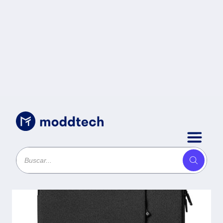
Accesorios para Cómputo
/
Funda 15.6 pulgadas -
p/Laptop CITY,
Poliester, Negro,
651848 BROBOTIX