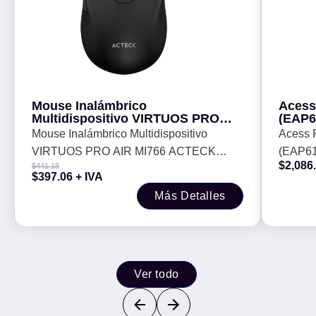
Mouse Inalámbrico
Acess
Multidispositivo VIRTUOS PRO
(EAP6
AIR MI766 ACTECK Batería
1 puer
Mouse Inalámbrico Multidispositivo
Acess 
recargable 500 mAh -
RJ45
VIRTUOS PRO AIR MI766 ACTECK
(EAP61
$
2,086
$
441.18
Batería recargable 500 mAh -
puerto 
$
397.06
+ IVA
Más Detalles
Ver todo