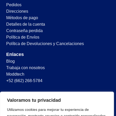
Pedidos
Direcciones
Métodos de pago
Detalles de la cuenta
Contraseña perdida
Política de Envíos
Política de Devoluciones y Cancelaciones
Enlaces
Blog
Trabaja con nosotros
Moddtech
+52 (662) 268-5784
© 2026 Todos los derechos reservados
Valoramos tu privacidad
Términos y condiciones
Utilizamos cookies para mejorar tu experiencia de
Política de privacidad
navegación, mostrarte anuncios o contenido personalizados