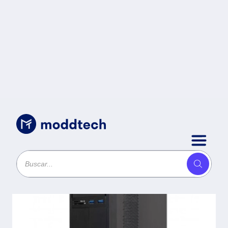
Sin categoría
/
Computadora Vorago SB5 RZN
5600GT-TR-19 RZN 5600GT 16GB
RAM 512GB unidad de estado
sólido NO DVD/NOS -
HDMI/VGA/USB 3.0, NO incluye
teclado y mouse