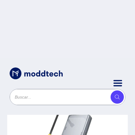
Sin categoría
/
Hub USB 9 en 1 Nexus Dock
PRO HN940 ACTECK HUB 9 en
1 -