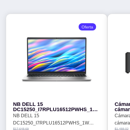
Oferta
NB DELL 15
Cáma
DC15250_I7RPLU16512PWHS_1W
cámar
0Y8RM. Core i7-1355U - RAM
NB DELL 15
Cámar
16GB, 16GBx1, 15.6 Pulgadas,
DC15250_I7RPLU16512PWHS_1W
cámara
512GB, Windows 11 Home,
$
17,648.69
$
1,488.02