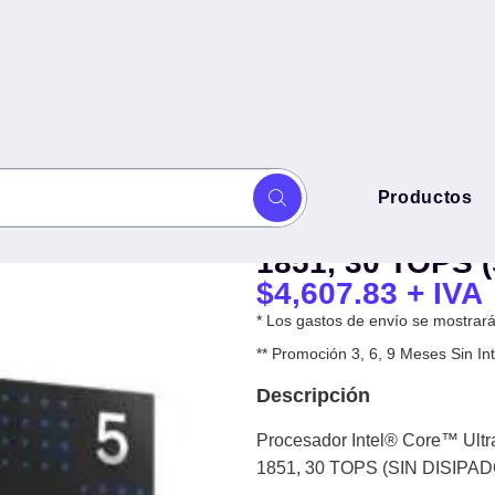
Procesador Inte
Productos
 BX80768250K, 3.3 Ghz, 18
BX80768250K, 3
IPADOR)
1851, 30 TOPS 
$
4,607.83
+ IVA
* Los gastos de envío se mostrarán
** Promoción 3, 6, 9 Meses Sin 
Descripción
Procesador Intel® Core™ Ultr
1851, 30 TOPS (SIN DISIPA