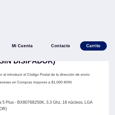
l® Core™ Ultra 5 Plus -
Mi Cuenta
Contacto
Carrito
.3 Ghz, 18 núcleos, LGA
(SIN DISIPADOR)
 al introducir el Código Postal de la dirección de envío
Intereses en Compras mayores a $1,000 MXN
a 5 Plus - BX80768250K, 3.3 Ghz, 18 núcleos, LGA
DOR)