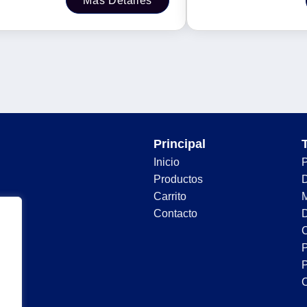
Más Detalles
, 000 págs
Principal
Inicio
Productos
D
Carrito
Contacto
D
C
P
P