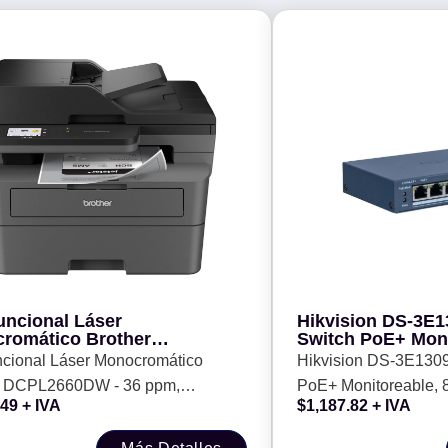
uncional Láser
Hikvision DS-3E1
romático Brother
Switch PoE+ Moni
660DW - 36 ppm, Impresión
Puertos 10/100 
ncional Láser Monocromático
Hikvision DS-3E1309
, Ethernet, Wifi 2.4/5GHz,
r DCPL2660DW - 36 ppm,
PoE+ Monitoreable, 
Plana Carta, Tóner de hasta
.49
+ IVA
$
1,187.82
+ IVA
 págs
ón Dúplex, Ethernet, Wifi
Mbps PoE+
Hz, Cama Plana Carta, Tóner de