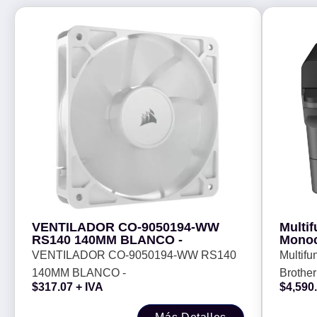
VENTILADOR CO-9050194-WW
Multif
RS140 140MM BLANCO -
Monoc
DCPL2
VENTILADOR CO-9050194-WW RS140
Multifu
Dúplex
140MM BLANCO -
Brothe
Cama 
$
317.07
+ IVA
$
4,590
5, 000
Impresi
2.4/5G