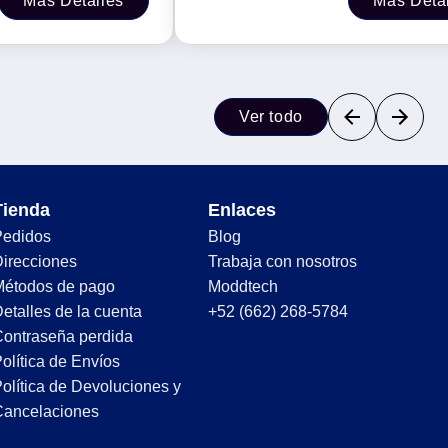
Más Detalles
Más Deta
Ver todo
Tienda
Enlaces
Pedidos
Blog
irecciones
Trabaja con nosotros
Métodos de pago
Moddtech
etalles de la cuenta
+52 (662) 268-5784
ontraseña perdida
olítica de Envíos
olítica de Devoluciones y
Cancelaciones