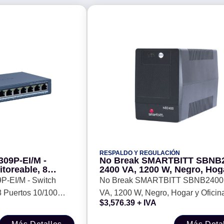
RESPALDO Y REGULACIÓN
309P-EI/M -
No Break SMARTBITT SBNB2
toreable, 8
2400 VA, 1200 W, Negro, Hog
Mbps PoE+
Oficina
P-EI/M - Switch
No Break SMARTBITT SBNB2400 
8 Puertos 10/100
VA, 1200 W, Negro, Hogar y Oficin
$
3,576.39
+ IVA