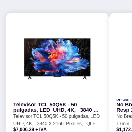
RESPAL
Televisor TCL 50Q5K - 50
No Br
pulgadas, LED UHD, 4K, 3840 X
Resp 
2160 Pixeles, QLED GOOGLE
Televisor TCL 50Q5K - 50 pulgadas, LED
No Bre
SMART TV
UHD, 4K, 3840 X 2160 Pixeles, QLED
17min -
$
7,006.29
+ IVA
$
1,172
GOOGLE SMART TV