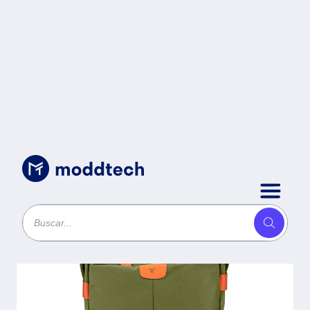
Sin categoría
/
MOCHILA VORAGO BP-301
VINTAGE DOBLE USO LAPTOP
15.6 VERDE -