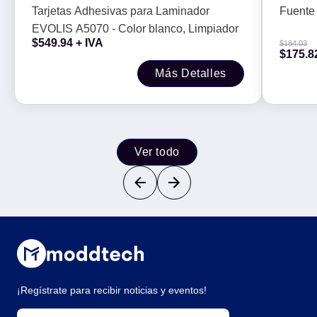
blanco, Limpiador
Tarjetas Adhesivas para Laminador
Fuente 
EVOLIS A5070 - Color blanco, Limpiador
$
549.94
+ IVA
$
184.03
$
175.8
Más Detalles
Ver todo
¡Regístrate para recibir noticias y eventos!