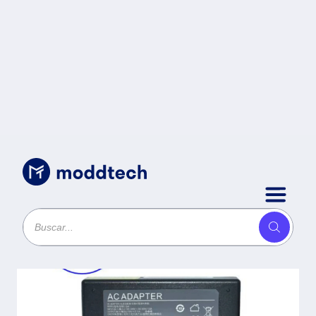
Sin categoría
/
Cargador / Adaptador para Laptop
GENERICO AC-HP-Mini de 40W
19V-2.1A (4.0*1.7) -