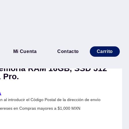
tátil HP PB G1iR con IA 14
Mi Cuenta
Contacto
Carrito
YAT#ABM). Procesador
Memoria RAM 16GB, SSD 512
 Pro.
A
 al introducir el Código Postal de la dirección de envío
Intereses en Compras mayores a $1,000 MXN