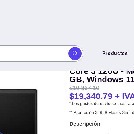
Computadora por
Productos
 14 pulgadas (C47TYAT#ABM).
pulgadas (C47T
 16GB, SSD 512 GB, Windows 11
Core 5 120U - 
GB, Windows 11
$
19,867.10
$
19,340.79
+ IV
* Los gastos de envío se mostrarán
** Promoción 3, 6, 9 Meses Sin 
Descripción