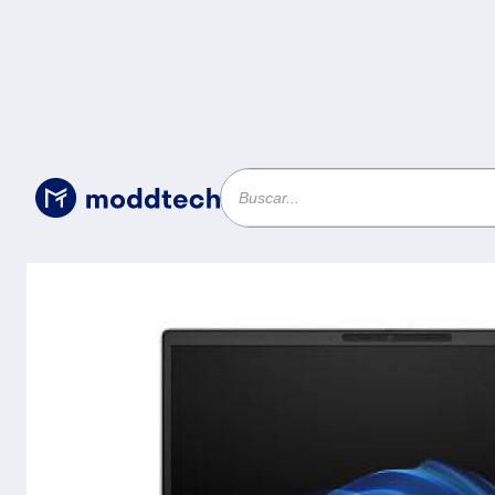
Sin categoría
/
Computadora portátil HP PB G1iR con IA
Procesador Core 5 120U - Memoria RAM
Pro.