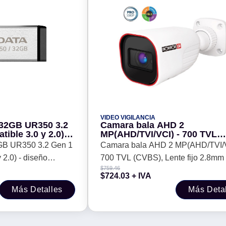
VIDEO VIGILANCIA
32GB UR350 3.2
Camara bala AHD 2
ible 3.0 y 2.0) -
MP(AHD/TVI/VCI) - 700 TVL
in tapa. Color
(CVBS), Lente fijo 2.8mm (88°
GB UR350 3.2 Gen 1
Camara bala AHD 2 MP(AHD/TVI/V
 UR350-32G-
hasta 40 mts, BLC, HLC, CoC
 2.0) - diseño
700 TVL (CVBS), Lente fijo 2.8mm 
$
759.46
lor Metálico, negro.
IR hasta 40 mts, BLC, HLC, CoC, 
$
724.03
+ IVA
K
Más Detalles
Más Deta