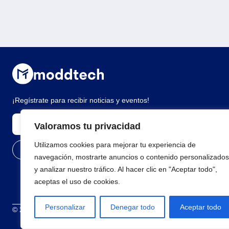
¡Regístrate para recibir noticias y eventos!
Valoramos tu privacidad
Utilizamos cookies para mejorar tu experiencia de
navegación, mostrarte anuncios o contenido personalizados
y analizar nuestro tráfico. Al hacer clic en "Aceptar todo",
aceptas el uso de cookies.
Personalizar
Denegar todo
Aceptar todo
© 2026 Todos los derechos reservados
Términos y condiciones
Polí