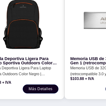
la Deportiva Ligera Para
Memoria USB de 
p Sportiva Outdoors Color
Gen 1 (retrocompat
 | PERFECT CHOICE -
diseño elegante s
 Deportiva Ligera Para Laptop
Memoria USB de 32
Metálico, negro.
a Outdoors Color Negro |
(retrocompatible 3.0 y
RSR/BK
$
103.88
+ IVA
CT CHOICE -
elegante sin tapa. Co
8
+ IVA
UR350-32G-RSR/B
Más Detalles