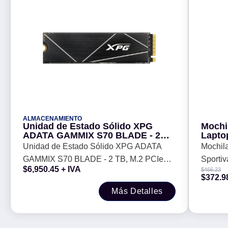
ALMACENAMIENTO
Unidad de Estado Sólido XPG
Mochi
ADATA GAMMIX S70 BLADE - 2
Lapto
TB, M.2 PCIe GEN4X4 (NVMe
Negro
Unidad de Estado Sólido XPG ADATA
Mochila
GAMMIX S70 BLADE - 2 TB, M.2 PCIe
Sportiv
$
6,950.45
+ IVA
$
466.23
GEN4X4 (NVMe
PERFE
$
372.9
Más Detalles