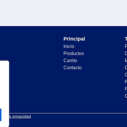
Principal
Inicio
Productos
D
Carrito
Contacto
D
C
P
P
tica de privacidad