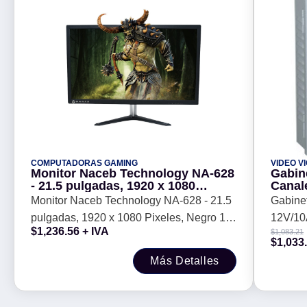
COMPUTADORAS GAMING
VIDEO V
Monitor Naceb Technology NA-628
Gabin
- 21.5 pulgadas, 1920 x 1080
Canal
Pixeles, Negro 1 Año de Garantía
Monitor Naceb Technology NA-628 - 21.5
Gabinet
con CT
pulgadas, 1920 x 1080 Pixeles, Negro 1
12V/1
$
1,236.56
+ IVA
$
1,083.21
Año de Garantía con CT
$
1,033
Más Detalles