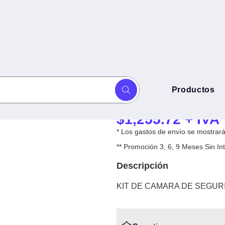
KIT DE CAMAR
Productos
ON ENERGIA SOLAR TAPO C410
ENERGIA SOLAR
$
1,255.72
+ IVA
* Los gastos de envío se mostrarán
** Promoción 3, 6, 9 Meses Sin 
Descripción
KIT DE CAMARA DE SEGURI