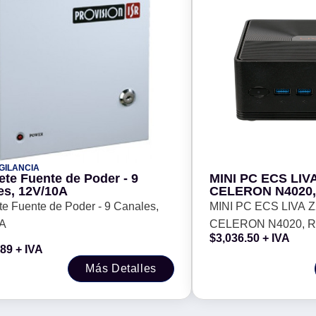
IGILANCIA
ete Fuente de Poder - 9
MINI PC ECS LIVA
es, 12V/10A
CELERON N4020
(HASTA 8GB), R
e Fuente de Poder - 9 Canales,
MINI PC ECS LIVA Z
(HASTA 1TB), W
0A
CELERON N4020, 
$
3,036.50
+ IVA
(HASTA 8GB), ROM
.89
+ IVA
(HASTA 1TB), WIN
Más Detalles