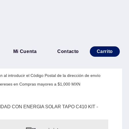
A DE SEGURIDAD CON
Mi Cuenta
Contacto
Carrito
 TAPO C410 KIT -
 al introducir el Código Postal de la dirección de envío
Intereses en Compras mayores a $1,000 MXN
DAD CON ENERGIA SOLAR TAPO C410 KIT -