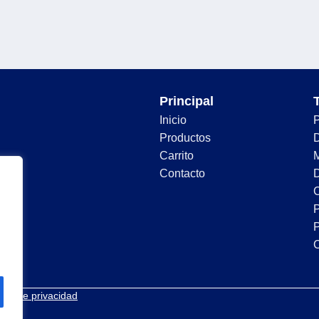
Principal
Inicio
Productos
D
Carrito
Contacto
D
C
P
P
tica de privacidad