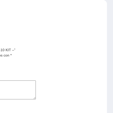
10 KIT –”
os con
*