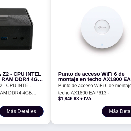
 Z2 - CPU INTEL
Punto de acceso WiFi 6 de
, RAM DDR4 4GB
montaje en techo AX1800 EAP613
OM EMMC 128GB
-
2 - CPU INTEL
Punto de acceso WiFi 6 de montaj
INDOWS 11 PRO.
RAM DDR4 4GB
techo AX1800 EAP613 -
$
1,846.63
+ IVA
 EMMC 128GB
DOWS 11 PRO.
Más Detalles
Más Deta