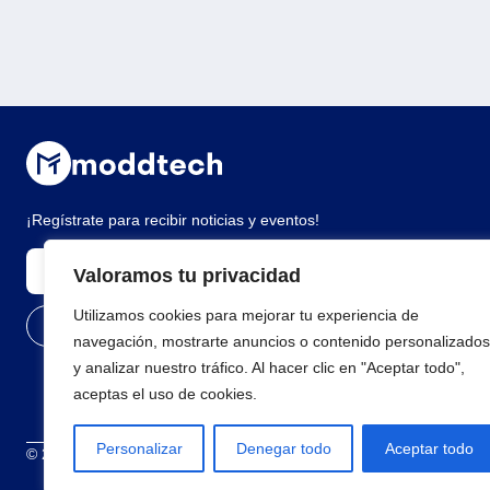
¡Regístrate para recibir noticias y eventos!
Valoramos tu privacidad
Utilizamos cookies para mejorar tu experiencia de
navegación, mostrarte anuncios o contenido personalizados
y analizar nuestro tráfico. Al hacer clic en "Aceptar todo",
aceptas el uso de cookies.
Personalizar
Denegar todo
Aceptar todo
© 2026 Todos los derechos reservados
Términos y condiciones
Polí