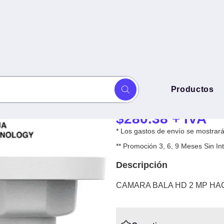
CAMARA BALA 
Productos
N-U-0280B -
0280B -
$
280.38
+ IVA
* Los gastos de envío se mostrarán
** Promoción 3, 6, 9 Meses Sin 
Descripción
CAMARA BALA HD 2 MP HAC