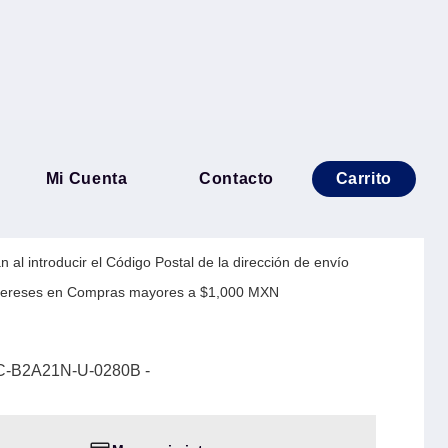
HD 2 MP HAC-B2A21N-U-
Mi Cuenta
Contacto
Carrito
 al introducir el Código Postal de la dirección de envío
Intereses en Compras mayores a $1,000 MXN
-B2A21N-U-0280B -