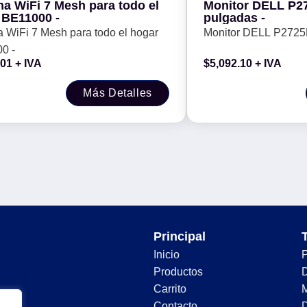
ma WiFi 7 Mesh para todo el
Monitor DELL P2
 BE11000 -
pulgadas -
 WiFi 7 Mesh para todo el hogar
Monitor DELL P2725H
0 -
.01
+ IVA
$
5,092.10
+ IVA
Más Detalles
Principal
Inicio
Productos
D
Carrito
Contacto
D