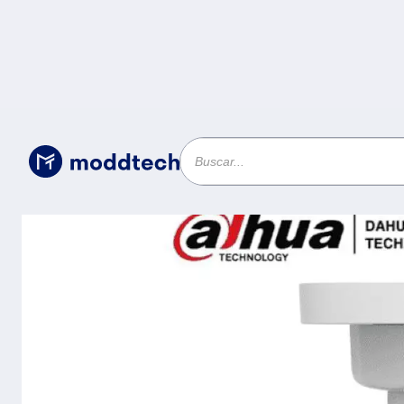
Sin categoría
/
CAMARA BALA HD 2 MP HAC-B2A21