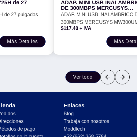
725H de 27
ADAP. MINI USB INALÁMBR
DE 300MBPS MERCUSYS
MW300UM PARA CONECTAR
 de 27 pulgadas -
ADAP. MINI USB INALÁMBRICO 
DISPOSITIVOS DE MANERA
300MBPS MERCUSYS MW300U
CONFIABLE -
$
117.40
+ IVA
PARA CONECTAR MÁS DISPOSI
DE MANERA CONFIABLE -
Más Detalles
Más Deta
Ver todo
Tienda
Enlaces
Pedidos
Blog
irecciones
Trabaja con nosotros
Métodos de pago
Moddtech
etalles de la cuenta
+52 (662) 268-5784