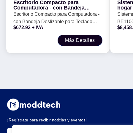
Escritorio Compacto para
Siste
Computadora - con Bandeja
hogar
Deslizable para Teclado (207690)
Escritorio Compacto para Computadora -
Sistema
Manhattan
con Bandeja Deslizable para Teclado
BE1100
$
672.92
+ IVA
$
8,458
(207690) Manhattan
Más Detalles
¡Regístrate para recibir noticias y eventos!