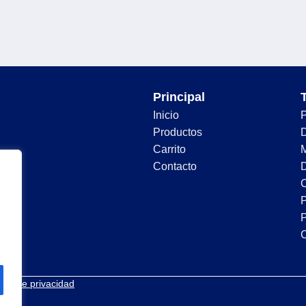
Principal
Inicio
Productos
D
Carrito
Contacto
D
C
P
P
tica de privacidad