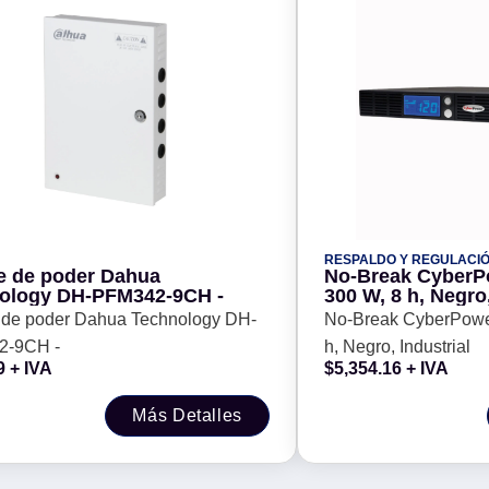
RESPALDO Y REGULACI
e de poder Dahua
No-Break CyberPo
ology DH-PFM342-9CH -
300 W, 8 h, Negro,
 de poder Dahua Technology DH-
No-Break CyberPower
2-9CH -
h, Negro, Industrial
9
+ IVA
$
5,354.16
+ IVA
Más Detalles