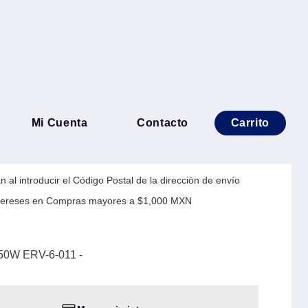
S 1300 VA/650W ERV-6-011
Mi Cuenta
Contacto
Carrito
 al introducir el Código Postal de la dirección de envío
Intereses en Compras mayores a $1,000 MXN
50W ERV-6-011 -