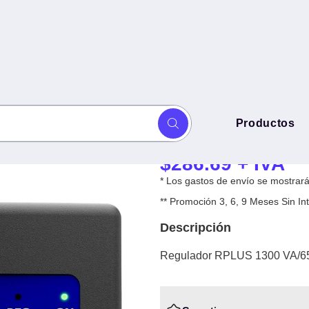
Regulador RPLU
Productos
ERV-6-011 -
-
$
286.69
+ IVA
* Los gastos de envío se mostrarán
** Promoción 3, 6, 9 Meses Sin 
Descripción
Regulador RPLUS 1300 VA/6