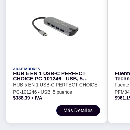
ADAPTADORES
HUB 5 EN 1 USB-C PERFECT
Fuent
CHOICE PC-101246 - USB, 5
Techn
puertos
HUB 5 EN 1 USB-C PERFECT CHOICE
Fuente
PC-101246 - USB, 5 puertos
PFM34
$
388.39
+ IVA
$
961.1
Más Detalles