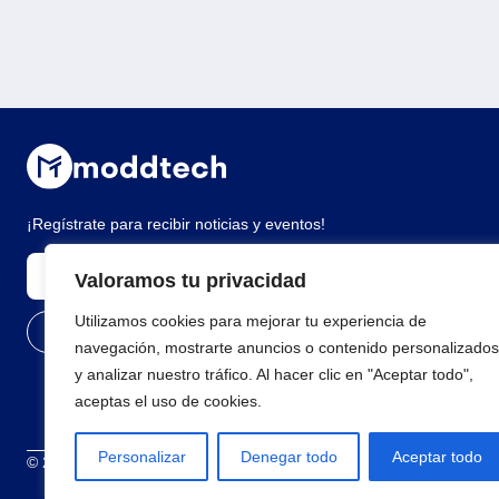
¡Regístrate para recibir noticias y eventos!
Valoramos tu privacidad
Utilizamos cookies para mejorar tu experiencia de
navegación, mostrarte anuncios o contenido personalizados
y analizar nuestro tráfico. Al hacer clic en "Aceptar todo",
aceptas el uso de cookies.
Personalizar
Denegar todo
Aceptar todo
© 2026 Todos los derechos reservados
Términos y condiciones
Polí