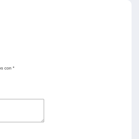
os con
*