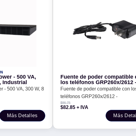
ÓN
wer - 500 VA,
Fuente de poder compatible
 Industrial
los teléfonos GRP260x/2612 
 - 500 VA, 300 W, 8
Fuente de poder compatible con lo
teléfonos GRP260x/2612 -
$
86.75
$
82.85
+ IVA
Más Detalles
Más Deta