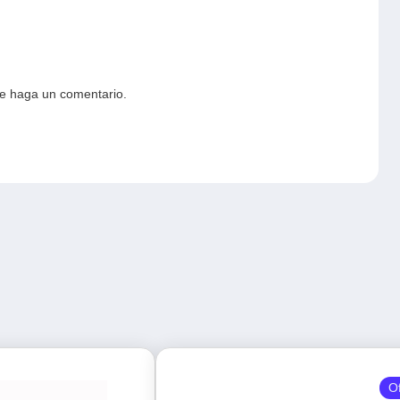
ue haga un comentario.
O