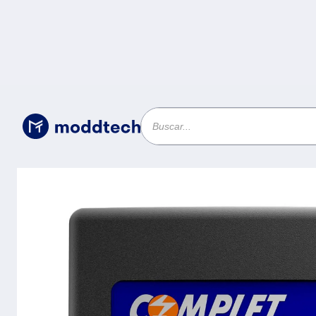
Sin categoría
/
Regulador RPLUS 1300 VA/650W 