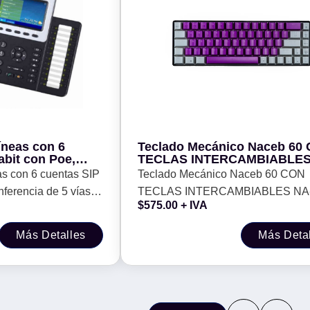
líneas con 6
Teclado Mecánico Naceb 60 CON
abit con Poe,
TECLAS INTERCAMBIABLES
ías, SIP,
0963M -
eas con 6 cuentas SIP
Teclado Mecánico Naceb 60 CON
e su fuente de
nferencia de 5 vías,
TECLAS INTERCAMBIABLES NA
$
575.00
+ IVA
ye su fuente de
0963M -
Más Detalles
Más Deta