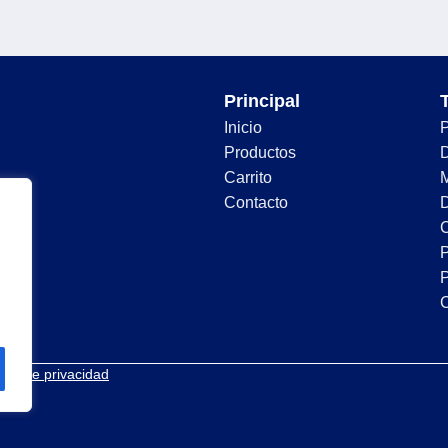
Principal
Inicio
Productos
D
Carrito
Contacto
D
C
P
P
tica de privacidad