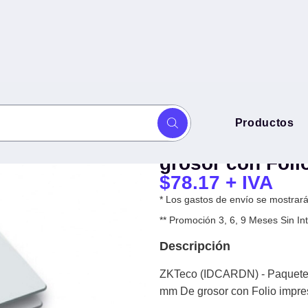
ZKTeco (IDCARDN
Productos
uete de 10 Tarjetas ID
ID ultradelgada
 de 0.88 mm De grosor con Folio
grosor con Foli
$
78.17
+ IVA
* Los gastos de envío se mostrarán
** Promoción 3, 6, 9 Meses Sin 
Descripción
ZKTeco (IDCARDN) - Paquete d
mm De grosor con Folio impre