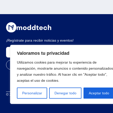
¡Regístrate para recibir noticias y eventos!
Valoramos tu privacidad
Utilizamos cookies para mejorar tu experiencia de
navegación, mostrarte anuncios o contenido personalizados
y analizar nuestro tráfico. Al hacer clic en "Aceptar todo",
aceptas el uso de cookies.
Personalizar
Denegar todo
Aceptar todo
© 2026 Todos los derechos reservados
Términos y condiciones
Polí