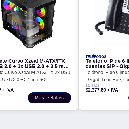
TELÉFONOS
ete Curvo Xzeal M-ATX/ITX
Teléfono IP de 6 
B 2.0 + 1x USB 3.0 + 3.5 mm
cuentas SIP - Gig
entiladores RGB Negro -
conferencia de 5 v
te Curvo Xzeal M-ATX/ITX 2x USB
Teléfono IP de 6 lín
Bluetooth, incluy
x USB 3.0 + 3.5 mm + 3
- Gigabit con Poe, co
alimentación
$
2,488.21
adores RGB Negro -
SIP, Bluetooth, inclu
7
+ IVA
$
2,377.60
+ IVA
alimentación
Más Detalles