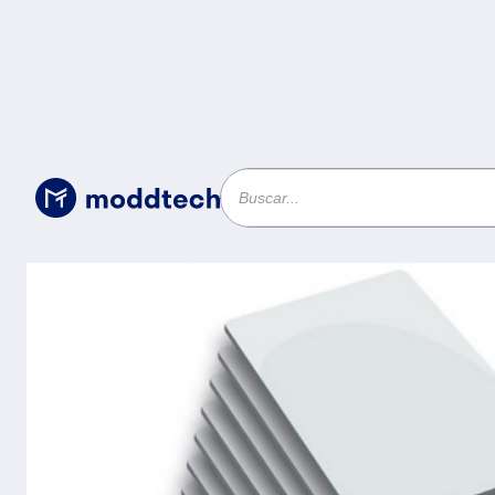
Accesorios y Consumibles POS
/
ZKTeco (IDCARDN) - Paq
ultradelgadas a 125Khz
impreso