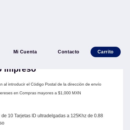
) - Paquete de 10 Tarjetas
Mi Cuenta
Contacto
Carrito
s a 125Khz de 0.88 mm De
o impreso
 al introducir el Código Postal de la dirección de envío
Intereses en Compras mayores a $1,000 MXN
e 10 Tarjetas ID ultradelgadas a 125Khz de 0.88
so