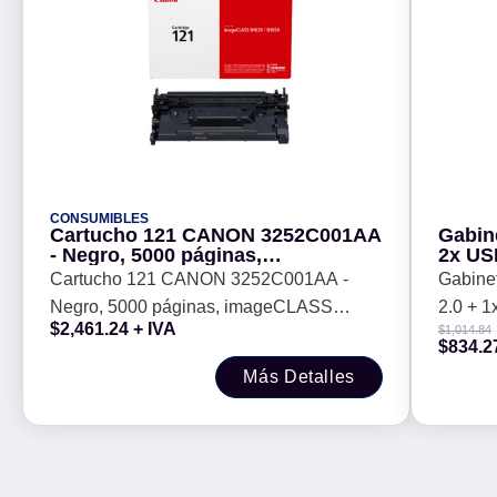
CONSUMIBLES
Cartucho 121 CANON 3252C001AA
Gabin
- Negro, 5000 páginas,
2x US
imageCLASS D1650 imageCLASS
+ 3 V
Cartucho 121 CANON 3252C001AA -
Gabine
D1620
Negro, 5000 páginas, imageCLASS
2.0 + 1
$
2,461.24
+ IVA
$
1,014.84
D1650 imageCLASS D1620
Ventil
$
834.2
Más Detalles