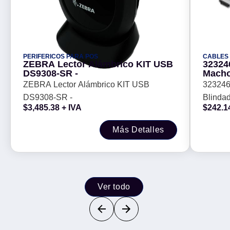
PERIFERICOS PARA POS
CABLES
ZEBRA Lector Alámbrico KIT USB
32324
DS9308-SR -
Macho
Con c
ZEBRA Lector Alámbrico KIT USB
323246
Audio
DS9308-SR -
Blindad
Color
$
3,485.38
+ IVA
$
242.1
Etherne
Vídeo e
Más Detalles
Ver todo