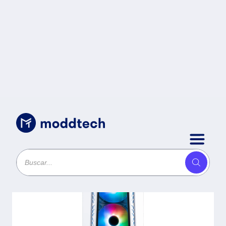
Sin categoría
/
Gabinete COOLER MASTER
MB520-WGNN-S01 MasterBox
MB520 ARGB con Ventana - panel
frontal de vidrio templado, tres
ventiladores CF120 ARGB incluidos