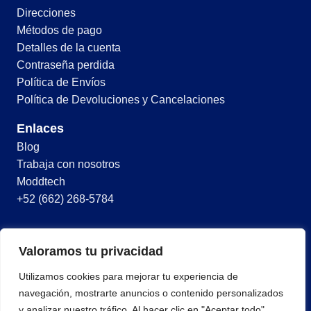
Direcciones
Métodos de pago
Detalles de la cuenta
Contraseña perdida
Política de Envíos
Política de Devoluciones y Cancelaciones
Enlaces
Blog
Trabaja con nosotros
Moddtech
+52 (662) 268-5784
© 2026 Todos los derechos reservados
Valoramos tu privacidad
Términos y condiciones
Utilizamos cookies para mejorar tu experiencia de
Política de privacidad
navegación, mostrarte anuncios o contenido personalizados
y analizar nuestro tráfico. Al hacer clic en "Aceptar todo",