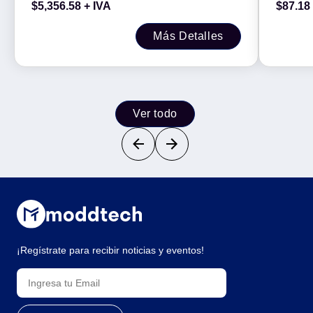
$
5,356.58
+ IVA
$
87.18
macho,
Negro
Más Detalles
Ver todo
¡Regístrate para recibir noticias y eventos!