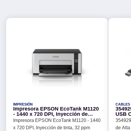
IMPRESIÓN
CABLES
Impresora EPSON EcoTank M1120
35492
- 1440 x 720 DPI, Inyección de
USB C 
tinta, 32 ppm
A mac
Impresora EPSON EcoTank M1120 - 1440
354929
x 720 DPI, Inyección de tinta, 32 ppm
de Alta