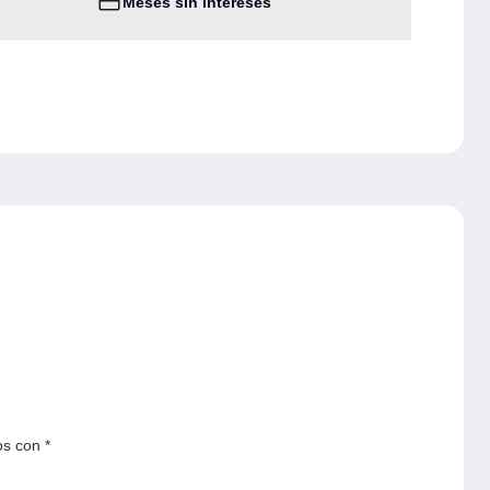
Meses sin intereses
os con
*