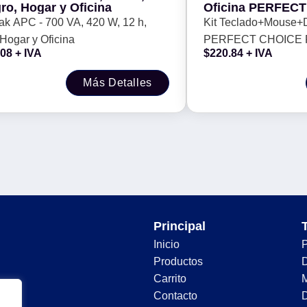
ro, Hogar y Oficina
Oficina PERFECT CHOICE PC-
201717 - Negro, 1
ak APC - 700 VA, 420 W, 12 h,
Kit Teclado+Mouse+D
Hogar y Oficina
PERFECT CHOICE PC
.08
+ IVA
$
220.84
+ IVA
1000 DPI
Más Detalles
Principal
Inicio
Productos
D
Carrito
Contacto
D