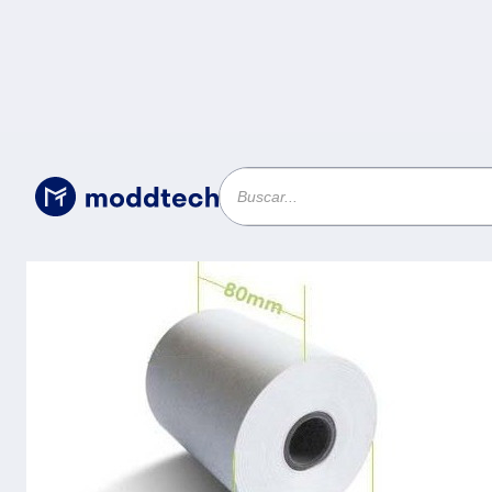
Uncategorized
/
ZK rollo termico ROLLO80 80 70mm 