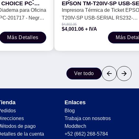
EPSON TM-T20IV-SP USB-S
000 DPI
RS232-ETHERNET C31CL470
iadema para Oficina
Impresora Térmica de Ticket EPS
-201717 - Negro,
T20IV-SP USB-SERIAL RS232-
$
4,802.35
ETHERNET C31CL47022 -
$
4,001.06
+ IVA
Más Detalles
Más Deta
Ver todo
Tienda
Enlaces
Pedidos
Blog
irecciones
Trabaja con nosotros
Métodos de pago
Moddtech
etalles de la cuenta
+52 (662) 268-5784