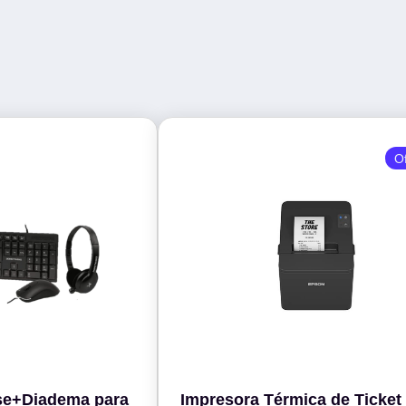
O
se+Diadema para
Impresora Térmica de Ticket