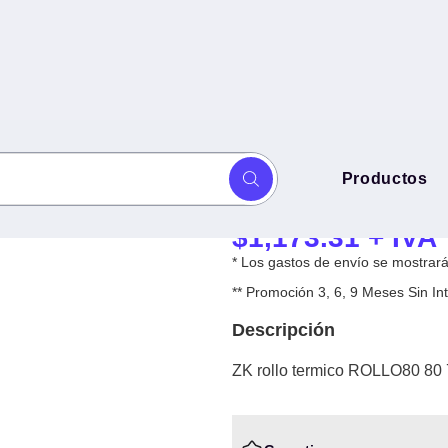
ZK rollo termi
Productos
50 rolls/box -
rolls/box -
$
1,173.31
+ IVA
* Los gastos de envío se mostrarán
** Promoción 3, 6, 9 Meses Sin 
Descripción
ZK rollo termico ROLLO80 80 