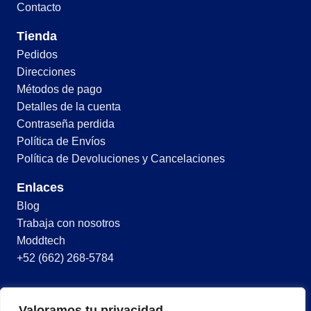
Contacto
Tienda
Pedidos
Direcciones
Métodos de pago
Detalles de la cuenta
Contraseña perdida
Política de Envíos
Política de Devoluciones y Cancelaciones
Enlaces
Blog
Trabaja con nosotros
Moddtech
+52 (662) 268-5784
© 2026 Todos los derechos reservados
Valoramos tu privacidad