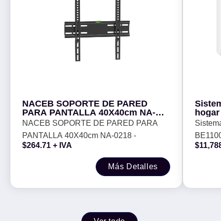
NACEB SOPORTE DE PARED
Siste
PARA PANTALLA 40X40cm NA-
hogar
0218 -
NACEB SOPORTE DE PARED PARA
Sistema
PANTALLA 40X40cm NA-0218 -
BE1100
$
264.71
+ IVA
$
11,78
Más Detalles