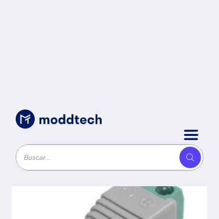
Sin categoría
/
SAXXON PSUBR12H - Bolsa de 10
Conectores Macho Para
Alimentación de Camaras/
Terminales Tipo Tornillo Positivo y
Negativo/ Resistente a la Oxidación
-