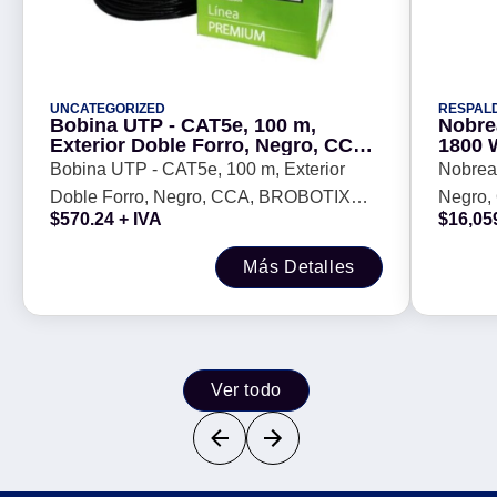
UNCATEGORIZED
RESPAL
Bobina UTP - CAT5e, 100 m,
Nobre
Exterior Doble Forro, Negro, CCA,
1800 W
BROBOTIX 055100
Bobina UTP - CAT5e, 100 m, Exterior
Nobrea
Doble Forro, Negro, CCA, BROBOTIX
Negro, 
$
570.24
+ IVA
$
16,05
055100
Más Detalles
Ver todo