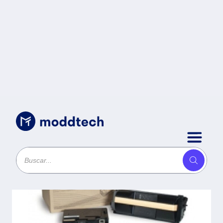
Uncategorized
/
XEROX 106R01536 TONER
NEGRO ALTO -