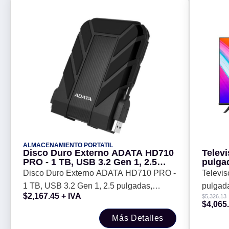
ALMACENAMIENTO PORTATIL
Disco Duro Externo ADATA HD710
Telev
PRO - 1 TB, USB 3.2 Gen 1, 2.5
pulga
pulgadas, Negro
1080 
Disco Duro Externo ADATA HD710 PRO -
Televi
1 TB, USB 3.2 Gen 1, 2.5 pulgadas,
pulgad
$
2,167.45
+ IVA
$
5,326.13
Negro
Pixele
$
4,065
Más Detalles