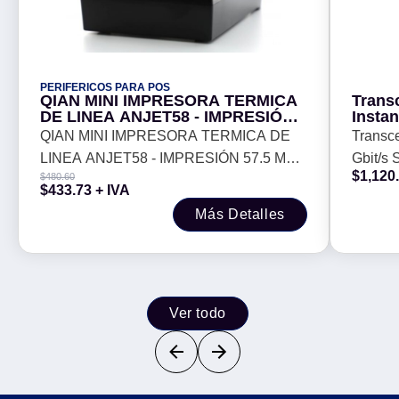
PERIFERICOS PARA POS
QIAN MINI IMPRESORA TERMICA
Trans
DE LINEA ANJET58 - IMPRESIÓN
Insta
57.5 MM, RESOLUCION 384
500m 
QIAN MINI IMPRESORA TERMICA DE
Transc
PUNTOS LINEA, 203 DPI,
LINEA ANJET58 - IMPRESIÓN 57.5 MM,
Gbit/s
VELOCIDAD 103MM/S, USB, MOD.
$
1,120
$
480.60
QIT581701
RESOLUCION 384 PUNTOS LINEA, 203
(R9D16
$
433.73
+ IVA
DPI, VELOCIDAD 103MM/S, USB, MOD.
Más Detalles
QIT581701
Ver todo