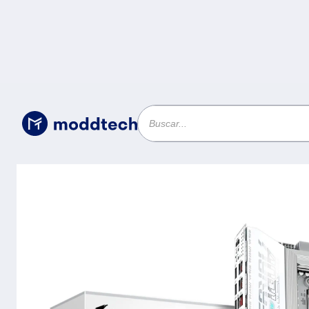
Sin categoría
/
TARJETA MADRE GIGABYTE ATX X870E
1256 GB, PARA AMD