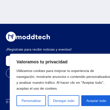
¡Regístrate para recibir noticias y eventos!
Valoramos tu privacidad
Utilizamos cookies para mejorar tu experiencia de
navegación, mostrarte anuncios o contenido personalizados
y analizar nuestro tráfico. Al hacer clic en "Aceptar todo",
aceptas el uso de cookies.
Personalizar
Denegar todo
Aceptar todo
© 2026 Todos los derechos reservados
Términos y condiciones
Polí