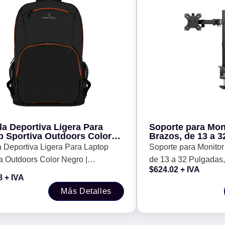
la Deportiva Ligera Para
Soporte para Mon
p Sportiva Outdoors Color
Brazos, de 13 a 3
 | PERFECT CHOICE -
P/Montaje Escrito
 Deportiva Ligera Para Laptop
Soporte para Monitor
KG C/U, BROBOT
a Outdoors Color Negro |
de 13 a 32 Pulgadas
$
624.02
+ IVA
CT CHOICE -
Escritorio, Resistenc
8
+ IVA
BROBOTIX 963210
Más Detalles