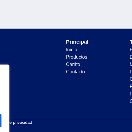
Principal
Inicio
Productos
D
Carrito
Contacto
D
C
P
P
tica de privacidad