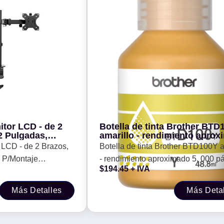
itor LCD - de 2
Botella de tinta Brother BTD
2 Pulgadas,
amarillo - rendimiento apro
rio, Resistencia 8
5, 000 páginas, compatible c
 LCD - de 2 Brazos,
Botella de tinta Brother BTD100Y a
IX 963210
DCPT230, DCPT530DW,
, P/Montaje
- rendimiento aproximado 5, 000 p
DCPT730DW, MFCT930DW
$
194.45
+ IVA
ia 8 KG C/U,
compatible con DCPT230, DCPT
DCPT730DW, MFCT930DW
Más Detalles
Más Deta