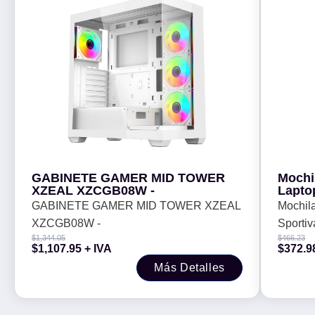
GABINETE GAMER MID TOWER
Mochi
XZEAL XZCGB08W -
Lapto
Negro
GABINETE GAMER MID TOWER XZEAL
Mochila
XZCGB08W -
Sportiv
$
1,344.05
$
466.23
PERFE
$
1,107.95
+ IVA
$
372.9
Más Detalles