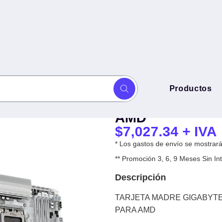
TARJETA MADR
Productos
 A ELITE X ICE - DDR5, AM5,
ELITE X ICE - 
AMD
$
7,027.34
+ IVA
* Los gastos de envío se mostrarán
** Promoción 3, 6, 9 Meses Sin 
Descripción
TARJETA MADRE GIGABYTE AT
PARA AMD