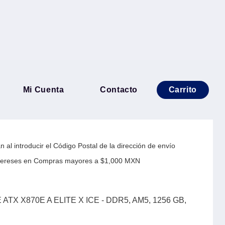
E GIGABYTE ATX X870E A
Mi Cuenta
Contacto
Carrito
DDR5, AM5, 1256 GB, PARA
 al introducir el Código Postal de la dirección de envío
Intereses en Compras mayores a $1,000 MXN
X X870E A ELITE X ICE - DDR5, AM5, 1256 GB,