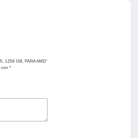
M5, 1256 GB, PARA AMD”
s con
*