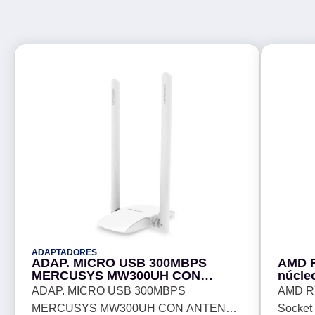
ADAPTADORES
ADAP. MICRO USB 300MBPS
AMD R
MERCUSYS MW300UH CON
núcle
ANTENAS DE ALTA GANANCIA
Ventil
ADAP. MICRO USB 300MBPS
AMD RY
PARA PROPORCIONAR
MERCUSYS MW300UH CON ANTENAS
Socket 
CONEXIONES MÁS RÁPIDAS -