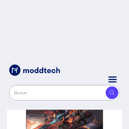
Sin categoría
/
Monitor Gamer YEYIAN Avance
Serie 25 pulgadas modelo YMF-
VAF25-G1 -