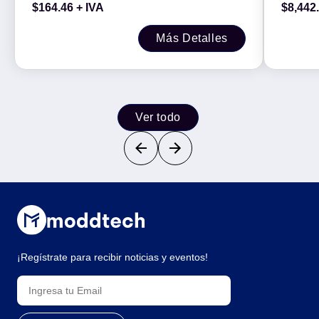
$
164.46
+ IVA
$
8,442
DE ALTA GANANCIA PARA
Gráfico
PROPORCIONAR CONEXIONES MÁS
Más Detalles
RÁPIDAS -
Ver todo
¡Regístrate para recibir noticias y eventos!