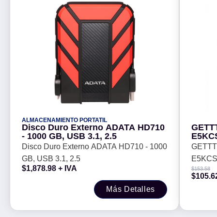
ALMACENAMIENTO PORTATIL
Disco Duro Externo ADATA HD710
GETT
- 1000 GB, USB 3.1, 2.5
E5KCS
Disco Duro Externo ADATA HD710 - 1000
GETTT
GB, USB 3.1, 2.5
E5KCS-
$
1,878.98
+ IVA
$
153.58
$
105.6
Más Detalles