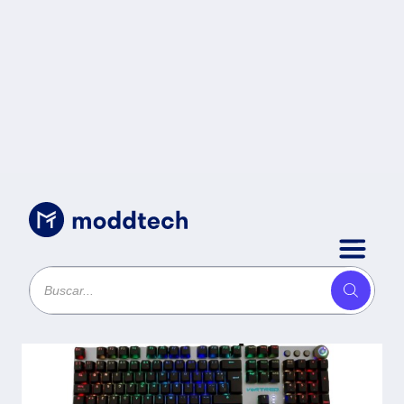
Uncategorized
/
Teclado Mecánico Programable
VORTRED V-930600 - Negro,
RGB