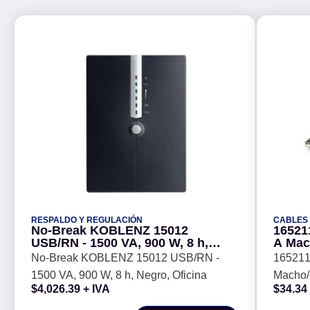
RESPALDO Y REGULACIÓN
CABLES
No-Break KOBLENZ 15012
16521
USB/RN - 1500 VA, 900 W, 8 h,
A Mac
Negro, Oficina
No-Break KOBLENZ 15012 USB/RN -
165211
1500 VA, 900 W, 8 h, Negro, Oficina
Macho/ 
$
4,026.39
+ IVA
$
34.34