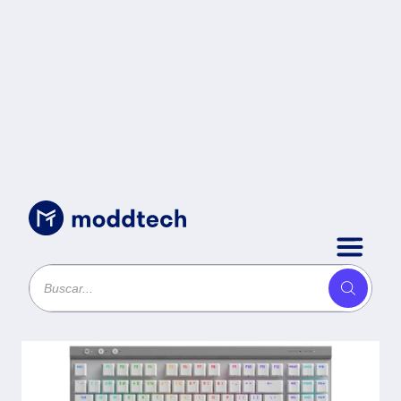
Sin categoría
/
Teclado G515 920-012535
Logitech G515 LIGHTSPEED TK
-