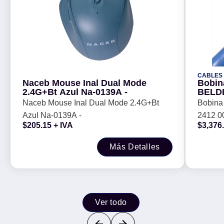
CABLES
Naceb Mouse Inal Dual Mode
Bobin
2.4G+Bt Azul Na-0139A -
BELDE
Naceb Mouse Inal Dual Mode 2.4G+Bt
Bobina 
Azul Na-0139A -
2412 00
$
205.15
+ IVA
$
3,376
100 
Más Detalles
Ver todo