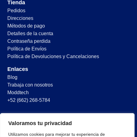
Tienda
Pedidos
Direcciones
Métodos de pago
Detalles de la cuenta
Contraseña perdida
Política de Envíos
Política de Devoluciones y Cancelaciones
Enlaces
Blog
Trabaja con nosotros
Moddtech
+52 (662) 268-5784
© 2026 Todos los derechos reservados
Valoramos tu privacidad
Términos y condiciones
Utilizamos cookies para mejorar tu experiencia de
Política de privacidad