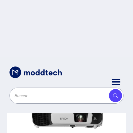
Electrónica
/
Proyector EPSON Powerlite W52+ -
4000 lúmenes ANSI, 3LCD, WXGA
(1280x800)