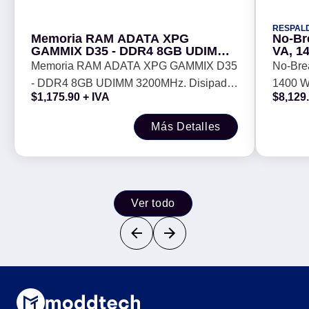
RESPAL
Memoria RAM ADATA XPG
No-Br
GAMMIX D35 - DDR4 8GB UDIMM
VA, 1
3200MHz. Disipador NEGRO .
Memoria RAM ADATA XPG GAMMIX D35
No-Bre
AX4U32008G16A-SBKD35
- DDR4 8GB UDIMM 3200MHz. Disipador
1400 
$
1,175.90
+ IVA
$
8,129
NEGRO . AX4U32008G16A-SBKD35
Más Detalles
Ver todo