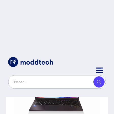
Sin categoría
/
COMPUTADORA PORTATIL LANIX
XBOOK B15 - INTEL CORE i5
13500H, 16 GB RAM DDR4, 512 GB
SSD, PANTALLA 15.6”, WIN 11
PRO. GARANTIA 1 AÑO CON
FABRICANTE.