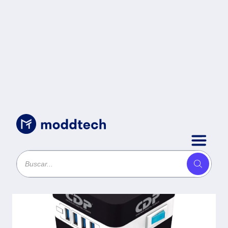
Respaldo y Regulación
/
Regulador de Voltaje
CDP RU-AVR604 - , 4,
Negro, 600 VA