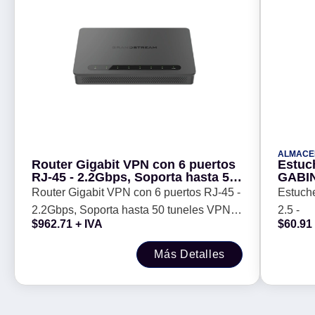
ALMACE
Router Gigabit VPN con 6 puertos
Estuc
RJ-45 - 2.2Gbps, Soporta hasta 50
GABIN
tuneles VPN, compatible con GWN
Router Gigabit VPN con 6 puertos RJ-45 -
Estuch
Cloud
2.2Gbps, Soporta hasta 50 tuneles VPN,
2.5 -
$
962.71
+ IVA
$
60.91
compatible con GWN Cloud
Más Detalles