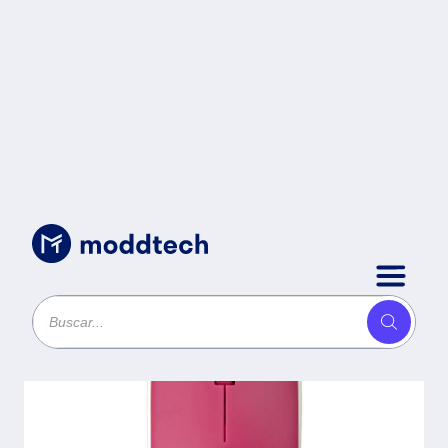
Accesorios para Componentes
/
Mouse Easy Line
EL-995135 -
Magenta,
Inalámbrico, 1000
DPI