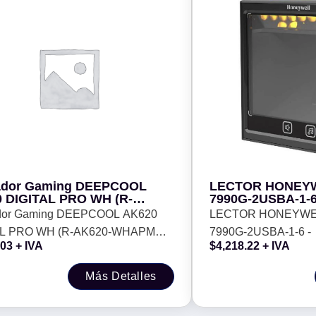
ador Gaming DEEPCOOL
LECTOR HONEY
 DIGITAL PRO WH (R-
7990G-2USBA-1-6
0-WHAPMN-G) - ARGB,
ador Gaming DEEPCOOL AK620
LECTOR HONEYWE
, 2100RPM, Socket LGA
AL PRO WH (R-AK620-WHAPMN-
7990G-2USBA-1-6 -
 1700, 1200/AM4, AM5
.03
+ IVA
$
4,218.22
+ IVA
RGB, 360mm, 2100RPM, Socket
51, 1700, 1200/AM4, AM5
Más Detalles