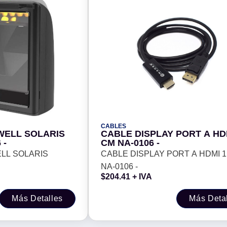
CABLES
WELL SOLARIS
CABLE DISPLAY PORT A HDM
 -
CM NA-0106 -
LL SOLARIS
CABLE DISPLAY PORT A HDMI 1
NA-0106 -
$
204.41
+ IVA
Más Detalles
Más Deta