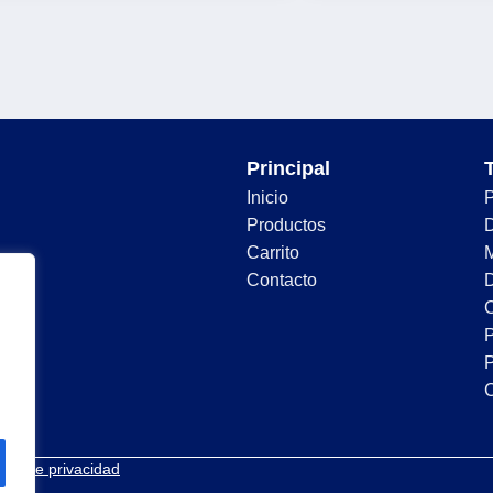
Principal
Inicio
Productos
D
Carrito
Contacto
D
C
P
P
tica de privacidad