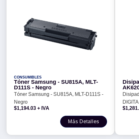
CONSUMIBLES
Tóner Samsung - SU815A, MLT-
Disip
D111S - Negro
AK620
AK62
Tóner Samsung - SU815A, MLT-D111S -
Disip
360mm
Negro
DIGIT
1851,
$
1,194.03
+ IVA
$
1,281
G) - A
LGA 18
Más Detalles