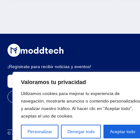
¡Regístrate para recibir noticias y eventos!
Valoramos tu privacidad
Utilizamos cookies para mejorar tu experiencia de
navegación, mostrarte anuncios o contenido personalizados
y analizar nuestro tráfico. Al hacer clic en "Aceptar todo",
aceptas el uso de cookies.
Personalizar
Denegar todo
Aceptar todo
© 2026 Todos los derechos reservados
Términos y condiciones
Polí