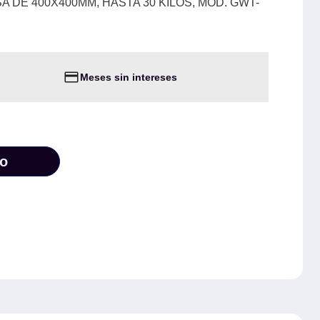
SA DE 400X400MM, HASTA 30 KILOS, MOD. GWT-
Meses sin intereses
to