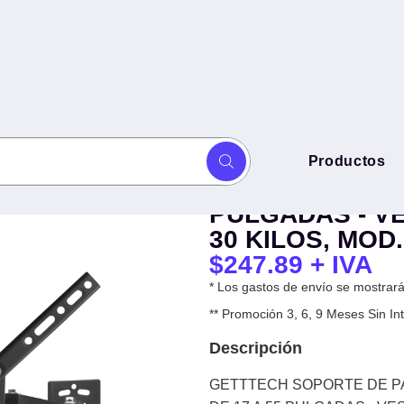
GETTTECH SOP
Productos
TV CON MOVIMIENTO
CON MOVIMIEN
PULGADAS - V
30 KILOS, MOD
$
247.89
+ IVA
* Los gastos de envío se mostrarán
** Promoción 3, 6, 9 Meses Sin 
Descripción
GETTTECH SOPORTE DE P