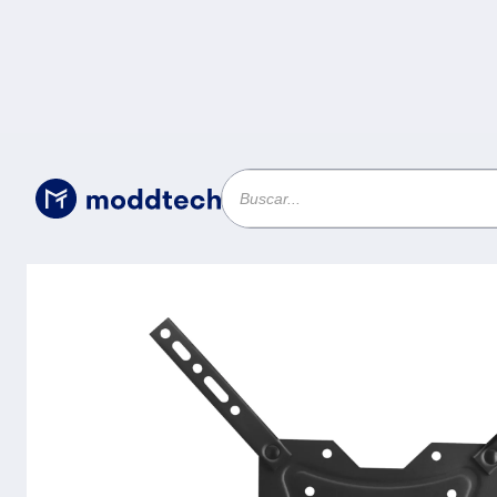
Sin categoría
/
GETTTECH SOPORTE DE PARED PARA 
COMPLETO DE 17 A 55 PULGADAS - VESA DE 400X400MM, HASTA 30
KILOS, MOD. GWT-WAM55-01