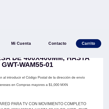
ORTE DE PARED PARA TV
Mi Cuenta
Contacto
Carrito
TO COMPLETO DE 17 A 55
ESA DE 400X400MM, HASTA
. GWT-WAM55-01
 al introducir el Código Postal de la dirección de envío
Intereses en Compras mayores a $1,000 MXN
ARED PARA TV CON MOVIMIENTO COMPLETO