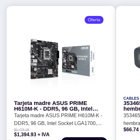
Oferta
CABLES
Tarjeta madre ASUS PRIME
35346
H610M-K - DDR5, 96 GB, Intel
hembr
Socket LGA1700, Micro-ATX, D-
Tarjeta madre ASUS PRIME H610M-K -
353465
Sub y HDMI
DDR5, 96 GB, Intel Socket LGA1700,
hembra 
$
66.74
$
1,475.28
Micro-ATX, D-Sub y HDMI
$
1,394.93
+ IVA