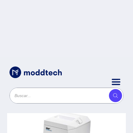
Uncategorized
/
Impresora Térmica de Ticket
STAR MICRONICS TSP100IV -
Térmica directa, 203 dpi