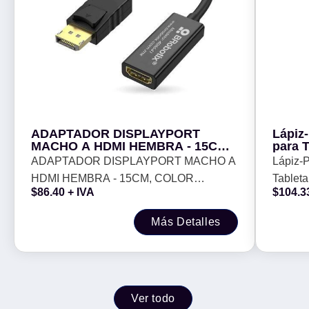
ADAPTADOR DISPLAYPORT
Lápiz-
MACHO A HDMI HEMBRA - 15CM,
para T
COLOR NEGRO, BROBOTIX
Touch,
ADAPTADOR DISPLAYPORT MACHO A
Lápiz-P
406641
BROB
HDMI HEMBRA - 15CM, COLOR
Tableta
$
86.40
+ IVA
$
104.3
NEGRO, BROBOTIX 406641
Univer
Más Detalles
Ver todo