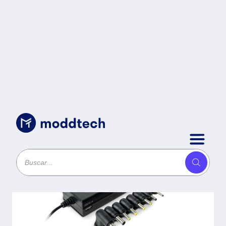
Accesorios para Cómputo
/
Adaptador de
corriente PERFECT
CHOICE - Negro