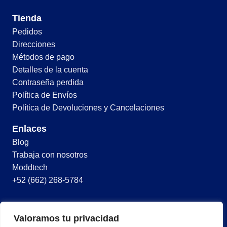
Tienda
Pedidos
Direcciones
Métodos de pago
Detalles de la cuenta
Contraseña perdida
Política de Envíos
Política de Devoluciones y Cancelaciones
Enlaces
Blog
Trabaja con nosotros
Moddtech
+52 (662) 268-5784
© 2026 Todos los derechos reservados
Valoramos tu privacidad
Términos y condiciones