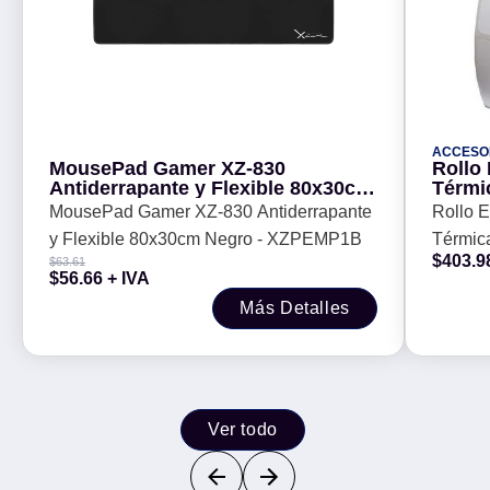
ACCESOR
MousePad Gamer XZ-830
Rollo Etiquet
Antiderrapante y Flexible 80x30cm
Térmic
Negro - XZPEMP1B
MousePad Gamer XZ-830 Antiderrapante
Rollo Etiqueta P
y Flexible 80x30cm Negro - XZPEMP1B
Térmica
$
403.9
$
63.61
$
56.66
+ IVA
Más Detalles
Ver todo