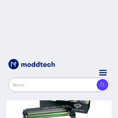
Accesorios para Impresión
/
Fotoconductor
LEXMARK - 30000
páginas,
Fotoconductor, Laser