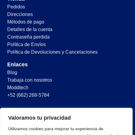
Pedidos
Direcciones
Métodos de pago
Detalles de la cuenta
Contraseña perdida
Política de Envíos
Política de Devoluciones y Cancelaciones
Enlaces
Blog
Trabaja con nosotros
Moddtech
+52 (662) 268-5784
© 2026 Todos los derechos reservados
Valoramos tu privacidad
Términos y condiciones
Utilizamos cookies para mejorar tu experiencia de
Política de privacidad