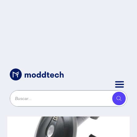
Uncategorized
/
Lector de Códigos de Barra y
QR Nextep Inalámbrico (1D/2D)
USB -