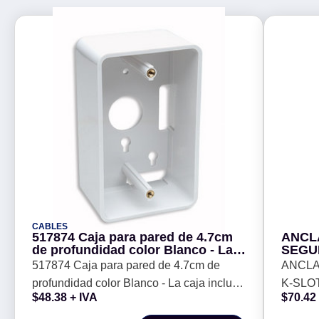
CABLES
517874 Caja para pared de 4.7cm
ANCL
de profundidad color Blanco - La
SEGU
caja incluye tornillos de montaje.
(MICR
517874 Caja para pared de 4.7cm de
ANCLA
TABLE
profundidad color Blanco - La caja incluye
K-SLO
C/ADH
$
48.38
+ IVA
$
70.42
BROB
tornillos de montaje.
TABLE
C/ADH